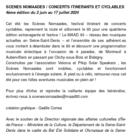
SCENES NOMAADES / CONCERTS ITINERANTS ET CYCLABLES
4ème édition du 2 juin au 17 juillet 2024
Cet été les Scènes Nomaades, festival itinérant de concerts
cyclables, reprennent la route et sillonnent le 93 pour une quatrième
édition extravagante et festive ! Le MAAD 93 – réseau des musiques
actuelles en Seine-Saint-Denis – et l’ensemble de ses adhérent.es
vous invitent à déambuler dans le 93 et découvrir une programmation
musicale éclectique à l’occasion de 4 parades, de Montreuil à
Aubervilliers en passant par Clichy-sous-Bois et Bobigny.
Construites par l’association
Veloma
et
Pikip Solar Speakers
, les
Scènes Nomaades sont mobiles, cyclables et fonctionnent
exclusivement à l’énergie solaire. À pied ou à vélo, retrouvez-nous cet
été pour ces folles aventures musicales en plein air !
Pour plus d'infos et rejoindre la vaillante équipe des bénévélos,
écrivez-nous à
scenesnomaades@maad93.com
création grahique
- Gaëlle Correa
Avec le soutien de la Direction régionale des affaires culturelles d'Île-
de-France – Ministère de la Culture, le Département de la Seine-Saint-
Denis
dans le cadre du
Bel Été Solidaire et Olympique de la Seine-