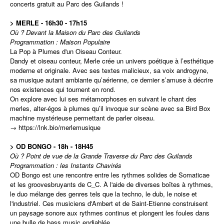
concerts gratuit au Parc des Guilands !
> MERLE - 16h30 - 17h15
Où ? Devant la Maison du Parc des Guilands
Programmation : Maison Populaire
La Pop à Plumes d'un Oiseau Conteur.
Dandy et oiseau conteur, Merle crée un univers poétique à l’esthétique
moderne et originale. Avec ses textes malicieux, sa voix androgyne,
sa musique autant ambiante qu’aérienne, ce dernier s’amuse à décrire
nos existences qui tournent en rond.
On explore avec lui ses métamorphoses en suivant le chant des
merles, alter-égos à plumes qu’il invoque sur scène avec sa Bird Box
machine mystérieuse permettant de parler oiseau.
→
https://lnk.bio/merlemusique
> OD BONGO - 18h - 18H45
Où ? Point de vue de la Grande Traverse du Parc des Guilands
Programmation : les Instants Chavirés
OD Bongo est une rencontre entre les rythmes solides de Somaticae
et les groovesbruyants de C_C. À l'aide de diverses boîtes à rythmes,
le duo mélange des genres tels que la techno, le dub, le noise et
l'industriel. Ces musiciens d'Ambert et de Saint-Etienne construisent
un paysage sonore aux rythmes continus et plongent les foules dans
une bulle de bass music endiablée.