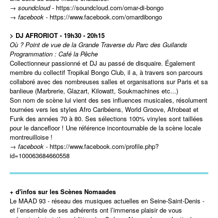
→
soundcloud
-
https://soundcloud.com/omar-di-bongo
→
facebook
-
https://www.facebook.com/omardibongo
> DJ AFRORIOT - 19h30 - 20h15
Où ? Point de vue de la Grande Traverse du Parc des Guilands
Programmation : Café la Pêche
Collectionneur passionné et DJ au passé de disquaire. Également
membre du collectif Tropikal Bongo Club, il a, à travers son parcours
collaboré avec des nombreuses salles et organisations sur Paris et sa
banlieue (Marbrerie, Glazart, Kilowatt, Soukmachines etc...)
Son nom de scène lui vient des ses influences musicales, résolument
tournées vers les styles Afro Caribéens, World Groove, Afrobeat et
Funk des années 70 à 80. Ses sélections 100% vinyles sont taillées
pour le dancefloor ! Une référence incontournable de la scène locale
montreuilloise !
→
facebook
-
https://www.facebook.com/profile.php?
id=100063684660558
+ d'infos sur les Scènes Nomaades
Le MAAD 93 - réseau des musiques actuelles en Seine-Saint-Denis -
et l’ensemble de ses adhérents ont l’immense plaisir de vous