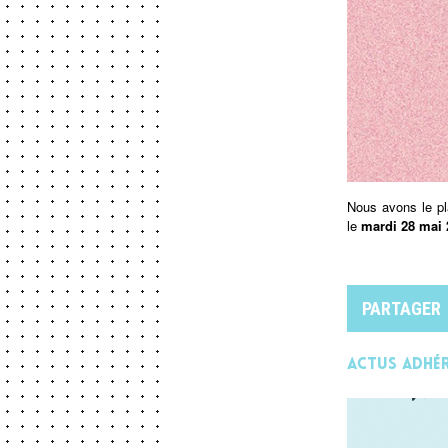
Nous avons le pl
le
mardi 28 mai 
PARTAGER
Actus adhé