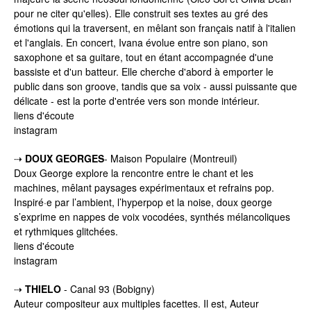
pour ne citer qu'elles). Elle construit ses textes au gré des
émotions qui la traversent, en mêlant son français natif à l'italien
et l'anglais. En concert, Ivana évolue entre son piano, son
saxophone et sa guitare, tout en étant accompagnée d'une
bassiste et d'un batteur. Elle cherche d'abord à emporter le
public dans son groove, tandis que sa voix - aussi puissante que
délicate - est la porte d'entrée vers son monde intérieur.
liens d'écoute
instagram
⇢
DOUX GEORGES
-
Maison Populaire
(Montreuil)
Doux George explore la rencontre entre le chant et les
machines, mêlant paysages expérimentaux et refrains pop.
Inspiré·e par l’ambient, l’hyperpop et la noise, doux george
s’exprime en nappes de voix vocodées, synthés mélancoliques
et rythmiques glitchées.
liens d'écoute
instagram
⇢
THIELO
- Canal 93 (Bobigny)
Auteur compositeur aux multiples facettes. Il est, Auteur