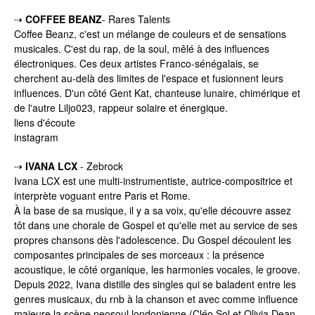
⇢
COFFEE BEANZ
- Rares Talents
Coffee Beanz, c'est un mélange de couleurs et de sensations
musicales. C'est du rap, de la soul, mêlé à des influences
électroniques. Ces deux artistes Franco-sénégalais, se
cherchent au-delà des limites de l'espace et fusionnent leurs
influences. D'un côté Gent Kat, chanteuse lunaire, chimérique et
de l'autre Liljo023, rappeur solaire et énergique.
liens d'écoute
instagram
⇢
IVANA LCX
- Zebrock
Ivana LCX est une multi-instrumentiste, autrice-compositrice et
interprète voguant entre Paris et Rome.
À la base de sa musique, il y a sa voix, qu'elle découvre assez
tôt dans une chorale de Gospel et qu'elle met au service de ses
propres chansons dès l'adolescence. Du Gospel découlent les
composantes principales de ses morceaux : la présence
acoustique, le côté organique, les harmonies vocales, le groove.
Depuis 2022, Ivana distille des singles qui se baladent entre les
genres musicaux, du rnb à la chanson et avec comme influence
majeure la scène neosoul londonienne (Cléo Sol et Olivia Dean