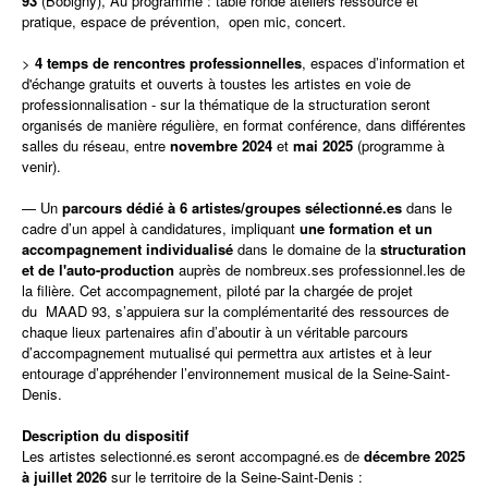
93
(Bobigny), Au programme : table ronde ateliers ressource et
pratique, espace de prévention,
open mic, concert.
>
4 temps de rencontres professionnelles
, espaces d’information et
d'échange gratuits et ouverts à toustes les artistes en voie de
professionnalisation - sur la thématique de la structuration seront
organisés de manière régulière, en format conférence, dans différentes
salles du réseau, entre
novembre 2024
et
mai 2025
(programme à
venir).
—
Un
parcours dédié à 6 artistes/groupes sélectionné.es
dans le
cadre d’un appel à candidatures, impliquant
une formation et un
accompagnement individualisé
dans le domaine de la
structuration
et de l'auto-production
auprès de nombreux.ses professionnel.les de
la filière. Cet accompagnement, piloté par la chargée de projet
du
MAAD 93, s’appuiera sur la complémentarité des ressources de
chaque lieux partenaires afin d’aboutir à un véritable parcours
d’accompagnement mutualisé qui permettra aux artistes et à leur
entourage d’appréhender l’environnement musical de la Seine-Saint-
Denis.
Description du dispositif
Les artistes selectionné.es seront accompagné.es de
décembre 2025
à
juillet 2026
sur le territoire de la Seine-Saint-Denis :