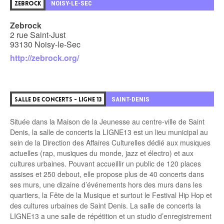
2
NOISY-LE-SEC
ZEBROCK
Zebrock
2 rue Saint-Just
93130 Noisy-le-Sec
http://zebrock.org/
3
SAINT-DENIS
SALLE DE CONCERTS - LIGNE 13
Située dans la Maison de la Jeunesse au centre-ville de Saint
Denis, la salle de concerts la LIGNE13 est un lieu municipal au
sein de la Direction des Affaires Culturelles dédié aux musiques
actuelles (rap, musiques du monde, jazz et électro) et aux
cultures urbaines. Pouvant accueillir un public de 120 places
assises et 250 debout, elle propose plus de 40 concerts dans
ses murs, une dizaine d’événements hors des murs dans les
quartiers, la Fête de la Musique et surtout le Festival Hip Hop et
des cultures urbaines de Saint Denis. La salle de concerts la
LIGNE13 a une salle de répétition et un studio d’enregistrement