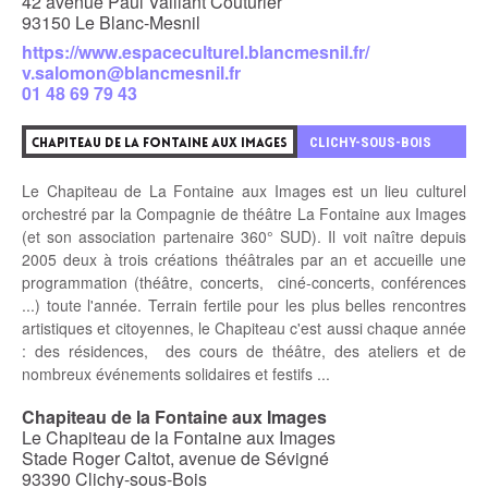
42 avenue Paul Vaillant Couturier
93150 Le Blanc-Mesnil
https://www.espaceculturel.blancmesnil.fr/
v.salomon@blancmesnil.fr
01 48 69 79 43
8
CLICHY-SOUS-BOIS
CHAPITEAU DE LA FONTAINE AUX IMAGES
Le Chapiteau de La Fontaine aux Images est un lieu culturel
orchestré par la Compagnie de théâtre La Fontaine aux Images
(et son association partenaire 360° SUD). Il voit naître depuis
2005 deux à trois créations théâtrales par an et accueille une
programmation (théâtre, concerts, ciné-concerts, conférences
...) toute l'année. Terrain fertile pour les plus belles rencontres
artistiques et citoyennes, le Chapiteau c'est aussi chaque année
: des résidences, des cours de théâtre, des ateliers et de
nombreux événements solidaires et festifs ...
Chapiteau de la Fontaine aux Images
Le Chapiteau de la Fontaine aux Images
Stade Roger Caltot, avenue de Sévigné
93390 Clichy-sous-Bois