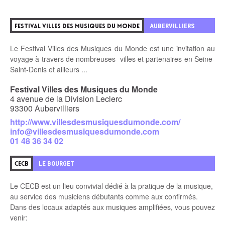
0
AUBERVILLIERS
FESTIVAL VILLES DES MUSIQUES DU MONDE
Le Festival Villes des Musiques du Monde est une invitation au
voyage à travers de nombreuses villes et partenaires en Seine-
Saint-Denis et ailleurs ...
Festival Villes des Musiques du Monde
4 avenue de la Division Leclerc
93300 Aubervilliers
http://www.villesdesmusiquesdumonde.com/
info@villesdesmusiquesdumonde.com
01 48 36 34 02
1
LE BOURGET
CECB
Le CECB est un lieu convivial dédié à la pratique de la musique,
au service des
musiciens débutants comme aux confirmés.
Dans des locaux adaptés aux musiques amplifiées, vous pouvez
venir: