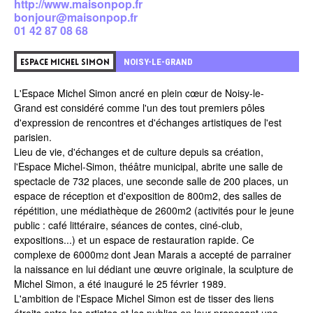
http://www.maisonpop.fr
bonjour@maisonpop.fr
01 42 87 08 68
0
NOISY-LE-GRAND
ESPACE MICHEL SIMON
L'Espace Michel Simon ancré en plein cœur de
Noisy-le-
Grand
est considéré comme l'un des tout premiers pôles
d'expression de rencontres et d'échanges artistiques de l'est
parisien.
Lieu de vie, d'échanges et de culture depuis sa création,
l'Espace Michel-Simon, théâtre municipal, abrite une salle de
spectacle de 732 places, une seconde salle de 200 places, un
espace de réception et d'exposition de 800m2, des salles de
répétition, une
médiathèque de 2600m2
(activités pour le jeune
public : café littéraire, séances de contes, ciné-club,
expositions...) et un espace de restauration rapide. Ce
complexe de 6000m
dont Jean Marais a accepté de parrainer
2
la naissance en lui dédiant une œuvre originale, la sculpture de
Michel Simon, a été inauguré le 25 février 1989.
L'ambition de l'Espace Michel Simon est de tisser des liens
étroits entre les artistes et les publics en leur proposant une