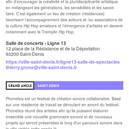
afin d’encourager la créativité et la pluridisciplinarité artistique
en mélangeant les générations, les sensibilités et les savoir-
faire. C’est également un lieu de création (résidences)
favorisant l’accompagnement des acteurs et /ou associations de
la culture Hip Hop amateurs et l’émergence d’artistes en devenir
notamment avec le Tremplin Hip Hop.
Salle de concerts - Ligne 13
12 place de la Résistance et de la Déportation
93200 Saint-Denis
https://ville-saint-denis.fr/ligne13-salle-de-spectacles
thierry.grone@ville-saint-denis.fr
4
SAINT-DENIS
GRAND ANGLE
Phonetics est un festival de création sonore collaborative. Basé
sur une résidence de travail se déroulant en amont du festival,
Phonetics réunit des artistes afin qu'ils puissent élaborer
ensemble une nouvelle grammaire sonore et de nouveaux
projets qui seront présentées le long d'un parcours sonore dans
la ville visitée cette année là.