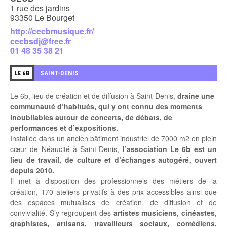
1 rue des jardins
93350 Le Bourget
http://cecbmusique.fr/
cecbsdj@free.fr
01 48 35 38 21
2
SAINT-DENIS
LE 6B
Le 6b, lieu de création et de diffusion à Saint-Denis,
draine une
communauté d’habitués, qui y ont connu des moments
inoubliables autour de concerts, de débats, de
performances et d’expositions.
Installée dans un ancien bâtiment industriel de 7000 m2 en plein
cœur de Néaucité à Saint-Denis,
l’association Le 6b est un
lieu de travail, de culture et d’échanges autogéré, ouvert
depuis 2010.
Il met à disposition des professionnels des métiers de la
création, 170 ateliers privatifs à des prix accessibles ainsi que
des espaces mutualisés de création, de diffusion et de
convivialité. S’y regroupent des
artistes musiciens, cinéastes,
graphistes, artisans, travailleurs sociaux, comédiens,