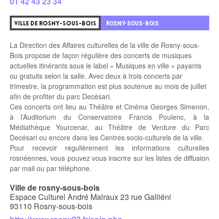
01 42 43 23 34
3
ROSNY-SOUS-BOIS
VILLE DE ROSNY-SOUS-BOIS
La Direction des Affaires culturelles de la ville de Rosny-sous-
Bois propose de façon régulière des concerts de musiques
actuelles itinérants sous le label « Musiques en ville » payants
ou gratuits selon la salle. Avec deux à trois concerts par
trimestre, la programmation est plus soutenue au mois de juillet
afin de profiter du parc Decésari.
Ces concerts ont lieu au Théâtre et Cinéma Georges Simenon,
à l’Auditorium du Conservatoire Francis Poulenc, à la
Médiathèque Yourcenar, au Théâtre de Verdure du Parc
Decésari ou encore dans les Centres socio-culturels de la ville.
Pour recevoir régulièrement les informations culturelles
rosnéennes, vous pouvez vous inscrire sur les listes de diffusion
par mail ou par téléphone.
Ville de rosny-sous-bois
Espace Culturel André Malraux 23 rue Galliéni
93110 Rosny-sous-bois