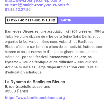
http://www.rosny93.fr/spip.php
culturel@mairie-rosny-sous-bois.fr
01.48.12.27.80
4
PANTIN
LA DYNAMO DE BANLIEUES BLEUES
Banlieues Bleues
est une association loi 1901 créée en 1984 à
l’initiative d’une dizaine de villes de la Seine-Saint-Denis, et qui
organise le festival du même nom. Aujourd’hui, Banlieues
Bleues s’appuie sur les trois piliers de son activité, fruits de son
histoire et objets interactifs d’un projet global réalisé par une
même équipe : son
festival intercommunal de jazz
,
sa
Dynamo – lieu de fabrique et de diffusion
– ainsi que ses
Actions musicales, large dispositif d’action culturelle et
d’éducation artistique
.
La Dynamo de Banlieues Bleues
9, rue Gabrielle Josserand
93500 Pantin
https://www.banlieuesbleues.org