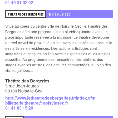
01 49 31 02 02
1
NOISY-LE-SEC
THÉÂTRE DES BERGERIES
Situé au coeur du centre-ville de Noisy-le-Sec, le Théâtre des
Bergeries offre une programmation pluridisciplinaire avec une
place importante réservée à la musique. Le théâtre développe
un réel travail de proximité en lien avec les noiséens et accueille
des artistes en résidences. Des actions artistiques sont
imaginées et conçues en lien avec les spectacles et les artistes
accueillis. Au programme des rencontres, des ateliers, des
stages avec les artistes, des écoutes commentées, ou bien des
visites guidées...
Théâtre des Bergeries
5 rue Jean Jaurès
93130 Noisy-le-Sec
http://www.letheatredesbergeries.fr/index.cfm
billetterie.theatre@noisylesec.fr
01 41 83 15 20