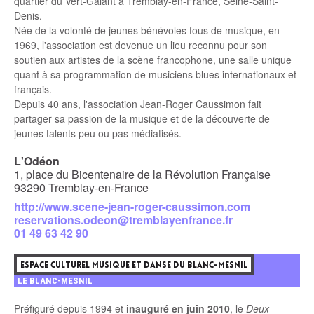
quartier du Vert-Galant à Tremblay-en-France, Seine-Saint-
Denis.
Née de la volonté de jeunes bénévoles fous de musique, en
1969, l'association est devenue un lieu reconnu pour son
soutien aux artistes de la scène francophone, une salle unique
quant à sa programmation de musiciens blues internationaux et
français.
Depuis 40 ans, l'association Jean-Roger Caussimon fait
partager sa passion de la musique et de la découverte de
jeunes talents peu ou pas médiatisés.
L'Odéon
1, place du Bicentenaire de la Révolution Française
93290 Tremblay-en-France
http://www.scene-jean-roger-caussimon.com
reservations.odeon@tremblayenfrance.fr
01 49 63 42 90
7
ESPACE CULTUREL MUSIQUE ET DANSE DU BLANC-MESNIL
LE BLANC-MESNIL
Préfiguré depuis 1994 et
inauguré en juin 2010
, le
Deux