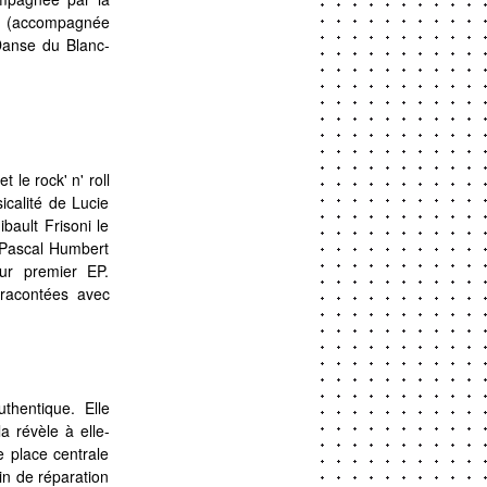
A (accompagnée
Danse du Blanc-
 le rock' n' roll
icalité de Lucie
ault Frisoni le
ePascal Humbert
eur premier EP.
s racontées avec
thentique. Elle
a révèle à elle-
 place centrale
in de réparation