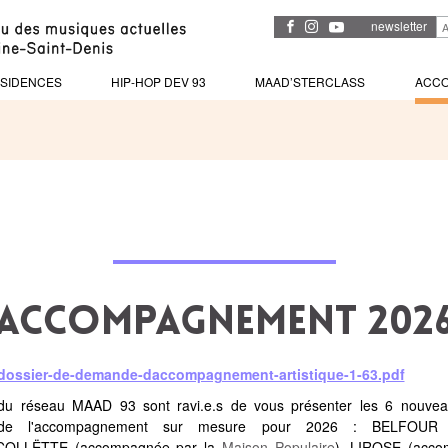
newsletter
SIDENCES
HIP-HOP DEV 93
MAAD’STERCLASS
ACC
Accompagnement 202
s/dossier-de-demande-daccompagnement-artistique-1-63.pdf
u réseau MAAD 93 sont ravi.e.s de vous présenter les 6 nouvea
nt de l'accompagnement sur mesure pour 2026 :
BELFOUR
(
COLLËTTE
(accompagnée par la
Maison Populaire
), LIROSE (acco