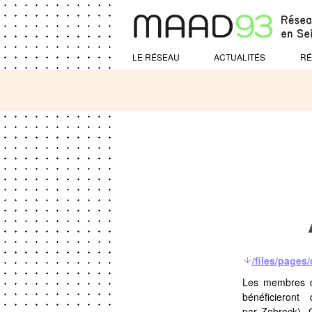
LE RÉSEAU
ACTUALITÉS
RÉ
/files/page
Les membres d
bénéficiero
par
Zebrock
),