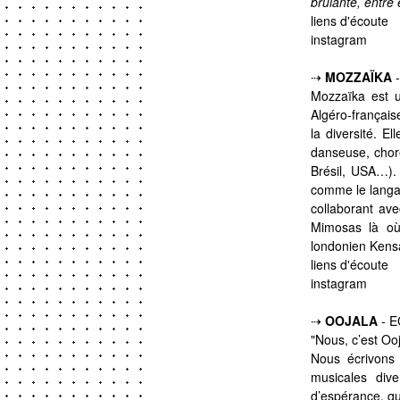
brûlante, entre
liens d'écoute
instagram
⇢
MOZZAÏKA
Mozzaïka est un
Algéro-française
la diversité. Ell
danseuse, choré
Brésil, USA…).
comme le langag
collaborant av
Mimosas là où 
londonien Kensa
liens d'écoute
instagram
⇢
OOJALA
- E
"Nous, c’est Oo
Nous écrivons
musicales div
d’espérance, qu