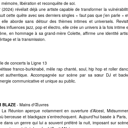
e mémoire, libération et reconquête de soi.
(2024) révélait déjà une artiste capable de transformer la vulnérabili
suit cette quête avec ses derniers singles « faut pas que j’en parle » 
 elle aborde sans détour des thèmes intimes et universels. Revisi
es influences jazz, pop et électro, elle crée un univers à la fois intime
e, en hommage à sa grand-mère Colette, affirme une identité artist
ritage et la transmission.
lle de concerts la Ligne 13
 métisse franco-burkinabé, mêle rap chanté, soul, hip hop et roller dan
x et authentique. Accompagnée sur scène par sa sœur DJ et backe
nergie communicative et unique au public.
R BLAZE
- Mains d'Œuvres
e La Réunion aperçue notamment en ouverture d’
Alcest
, Midsummer
où berceuse et blackgaze s’entrechoquent. Aujourd’hui basée à Paris, 
e dans un genre qui lui a souvent préféré la nuit, imposant sur scè