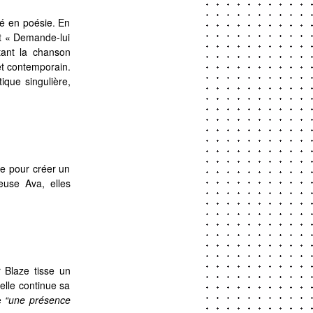
té en poésie. En
et « Demande-lui
tant la chanson
 et contemporain.
ique singulière,
ce pour créer un
use Ava, elles
 Blaze tisse un
elle continue sa
ne
“une présence