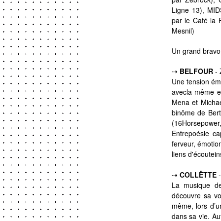
Ligne 13), MI
par le Café la
Mesnil)
Un grand bravo,
⇢
BELFOUR
-
Une tension émou
avecla même exi
Mena et Michae
binôme de Bert
(16Horsepower,
Entrepoésie cap
ferveur, émotion
liens d'écoute
i
⇢
COLLËTTE
La musique de 
découvre sa voi
même, lors d’u
dans sa vie. Au