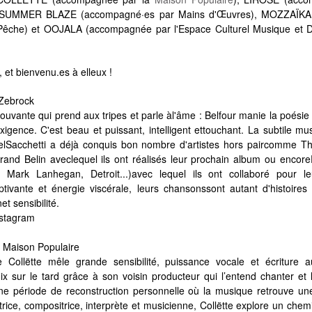
DSUMMER BLAZE (accompagné·es par Mains d'Œuvres), MOZZAÏK
 Pêche) et
OOJALA (accompagnée par l'Espace Culturel Musique et 
 et bienvenu.es à elleux !
 Zebrock
vante qui prend aux tripes et parle àl'âme : Belfour manie la poésie et
gence. C'est beau et puissant, intelligent ettouchant. La subtile mus
lSacchetti a déjà conquis bon nombre d'artistes hors paircomme Thib
rand Belin aveclequel ils ont réalisés leur prochain album ou encor
 Mark Lanhegan, Detroit...)avec lequel ils ont collaboré pour l
tivante et énergie viscérale, leurs chansonssont autant d'histoire
et sensibilité.
nstagram
- Maison Populaire
Collëtte mêle grande sensibilité, puissance vocale et écriture au
x sur le tard grâce à son voisin producteur qui l’entend chanter et l
ne période de reconstruction personnelle où la musique retrouve une
trice, compositrice, interprète et musicienne, Collëtte explore un chem