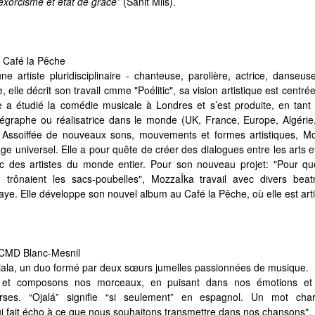
 exorcisme et état de grâce”
(Sanit Mils).
- Café la Pêche
e artiste pluridisciplinaire - chanteuse, parolière, actrice, danseuse 
, elle décrit son travail cmme "Poélitic", sa vision artistique est centrée 
e
a étudié la comédie musicale à Londres et s’est produite, en tant
graphe ou réalisatrice dans le monde (UK, France, Europe, Algérie,
 Assoiffée de nouveaux sons, mouvements et formes artistiques,
Mo
e universel. Elle a pour quête de créer des dialogues entre les arts et
ec des artistes du monde entier. Pour son nouveau projet: "Pour q
trônaient les sacs-poubelles", MozzaÏka travail avec divers bea
ye. Elle développe son nouvel album au Café la Pêche, où elle est arti
CMD Blanc-Mesnil
jala, un duo formé par deux sœurs jumelles passionnées de musique.
 et composons nos morceaux, en puisant dans nos émotions et 
erses. “Ojalá” signifie “si seulement” en espagnol. Un mot char
i fait écho à ce que nous souhaitons transmettre dans nos chansons".