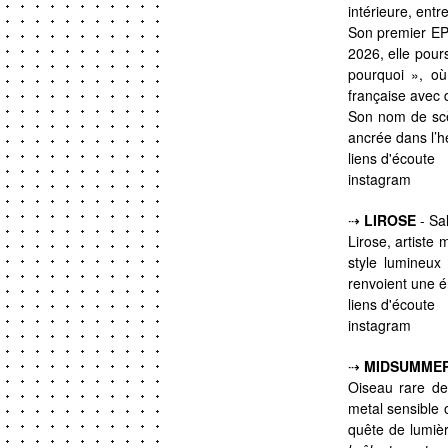
intérieure, entr
Son premier EP 
2026, elle pour
pourquoi », où
française avec d
Son nom de scèn
ancrée dans l’hé
liens d'écoute
instagram
⇢
LIROSE
- Sa
Lirose
, artiste
style lumineu
renvoient une é
liens d'écoute
instagram
⇢
MIDSUMME
Oiseau rare d
metal sensible 
quête de lumièr