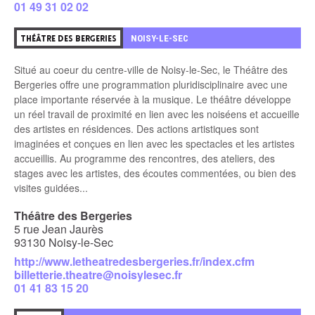
01 49 31 02 02
1
NOISY-LE-SEC
THÉÂTRE DES BERGERIES
Situé au coeur du centre-ville de Noisy-le-Sec, le Théâtre des
Bergeries offre une programmation pluridisciplinaire avec une
place importante réservée à la musique. Le théâtre développe
un réel travail de proximité en lien avec les noiséens et accueille
des artistes en résidences. Des actions artistiques sont
imaginées et conçues en lien avec les spectacles et les artistes
accueillis. Au programme des rencontres, des ateliers, des
stages avec les artistes, des écoutes commentées, ou bien des
visites guidées...
Théâtre des Bergeries
5 rue Jean Jaurès
93130 Noisy-le-Sec
http://www.letheatredesbergeries.fr/index.cfm
billetterie.theatre@noisylesec.fr
01 41 83 15 20