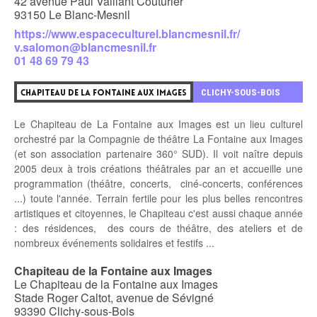
42 avenue Paul Vaillant Couturier
93150 Le Blanc-Mesnil
https://www.espaceculturel.blancmesnil.fr/
v.salomon@blancmesnil.fr
01 48 69 79 43
8
CLICHY-SOUS-BOIS
CHAPITEAU DE LA FONTAINE AUX IMAGES
Le Chapiteau de La Fontaine aux Images est un lieu culturel
orchestré par la Compagnie de théâtre La Fontaine aux Images
(et son association partenaire 360° SUD). Il voit naître depuis
2005 deux à trois créations théâtrales par an et accueille une
programmation (théâtre, concerts, ciné-concerts, conférences
...) toute l'année. Terrain fertile pour les plus belles rencontres
artistiques et citoyennes, le Chapiteau c'est aussi chaque année
: des résidences, des cours de théâtre, des ateliers et de
nombreux événements solidaires et festifs ...
Chapiteau de la Fontaine aux Images
Le Chapiteau de la Fontaine aux Images
Stade Roger Caltot, avenue de Sévigné
93390 Clichy-sous-Bois