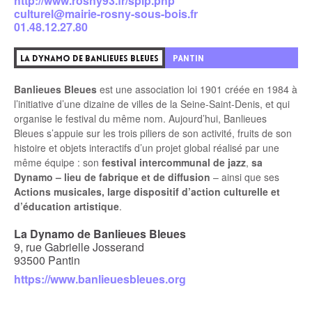
http://www.rosny93.fr/spip.php
culturel@mairie-rosny-sous-bois.fr
01.48.12.27.80
4
PANTIN
LA DYNAMO DE BANLIEUES BLEUES
Banlieues Bleues
est une association loi 1901 créée en 1984 à
l’initiative d’une dizaine de villes de la Seine-Saint-Denis, et qui
organise le festival du même nom. Aujourd’hui, Banlieues
Bleues s’appuie sur les trois piliers de son activité, fruits de son
histoire et objets interactifs d’un projet global réalisé par une
même équipe : son
festival intercommunal de jazz
,
sa
Dynamo – lieu de fabrique et de diffusion
– ainsi que ses
Actions musicales, large dispositif d’action culturelle et
d’éducation artistique
.
La Dynamo de Banlieues Bleues
9, rue Gabrielle Josserand
93500 Pantin
https://www.banlieuesbleues.org