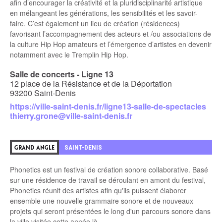
afin d’encourager la créativité et la pluridisciplinarité artistique
en mélangeant les générations, les sensibilités et les savoir-
faire. C’est également un lieu de création (résidences)
favorisant l’accompagnement des acteurs et /ou associations de
la culture Hip Hop amateurs et l’émergence d’artistes en devenir
notamment avec le Tremplin Hip Hop.
Salle de concerts - Ligne 13
12 place de la Résistance et de la Déportation
93200 Saint-Denis
https://ville-saint-denis.fr/ligne13-salle-de-spectacles
thierry.grone@ville-saint-denis.fr
4
SAINT-DENIS
GRAND ANGLE
Phonetics est un festival de création sonore collaborative. Basé
sur une résidence de travail se déroulant en amont du festival,
Phonetics réunit des artistes afin qu'ils puissent élaborer
ensemble une nouvelle grammaire sonore et de nouveaux
projets qui seront présentées le long d'un parcours sonore dans
la ville visitée cette année là.