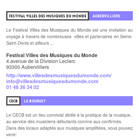
0
AUBERVILLIERS
FESTIVAL VILLES DES MUSIQUES DU MONDE
Le Festival Villes des Musiques du Monde est une invitation au
voyage à travers de nombreuses villes et partenaires en Seine-
Saint-Denis et ailleurs ...
Festival Villes des Musiques du Monde
4 avenue de la Division Leclerc
93300 Aubervilliers
http://www.villesdesmusiquesdumonde.com/
info@villesdesmusiquesdumonde.com
01 48 36 34 02
1
LE BOURGET
CECB
Le CECB est un lieu convivial dédié à la pratique de la musique,
au service des
musiciens débutants comme aux confirmés.
Dans des locaux adaptés aux musiques amplifiées, vous pouvez
venir: