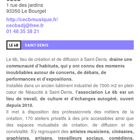
1 rue des jardins
93350 Le Bourget
http://cecbmusique.fr/
cecbsdj@free.fr
01 48 35 38 21
2
SAINT-DENIS
LE 6B
Le 6b, lieu de création et de diffusion à Saint-Denis,
draine une
communauté d’habitués, qui y ont connu des moments
inoubliables autour de concerts, de débats, de
performances et d’expositions.
Installée dans un ancien bâtiment industriel de 7000 m2 en plein
cœur de Néaucité à Saint-Denis,
l’association Le 6b est un
lieu de travail, de culture et d’échanges autogéré, ouvert
depuis 2010.
Il met à disposition des professionnels des métiers de la
création, 170 ateliers privatifs à des prix accessibles ainsi que
des espaces mutualisés de création, de diffusion et de
convivialité. S’y regroupent des
artistes musiciens, cinéastes,
graphistes, artisans, travailleurs sociaux, comédiens,