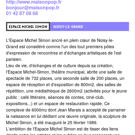
http://www.maisonpop.fr
bonjour@maisonpop.fr
01 42 87 08 68
0
NOISY-LE-GRAND
ESPACE MICHEL SIMON
L'Espace Michel Simon ancré en plein cœur de
Noisy-le-
Grand
est considéré comme l'un des tout premiers pôles
d'expression de rencontres et d'échanges artistiques de l'est
parisien.
Lieu de vie, d'échanges et de culture depuis sa création,
l'Espace Michel-Simon, théâtre municipal, abrite une salle de
spectacle de 732 places, une seconde salle de 200 places, un
espace de réception et d'exposition de 800m2, des salles de
répétition, une
médiathèque de 2600m2
(activités pour le jeune
public : café littéraire, séances de contes, ciné-club,
expositions...) et un espace de restauration rapide. Ce
complexe de 6000m
dont Jean Marais a accepté de parrainer
2
la naissance en lui dédiant une œuvre originale, la sculpture de
Michel Simon, a été inauguré le 25 février 1989.
L'ambition de l'Espace Michel Simon est de tisser des liens
étroits entre les artistes et les publics en leur proposant une