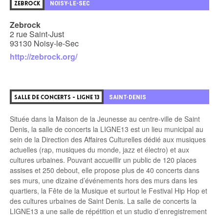
2
NOISY-LE-SEC
ZEBROCK
Zebrock
2 rue Saint-Just
93130 Noisy-le-Sec
http://zebrock.org/
3
SAINT-DENIS
SALLE DE CONCERTS - LIGNE 13
Située dans la Maison de la Jeunesse au centre-ville de Saint
Denis, la salle de concerts la LIGNE13 est un lieu municipal au
sein de la Direction des Affaires Culturelles dédié aux musiques
actuelles (rap, musiques du monde, jazz et électro) et aux
cultures urbaines. Pouvant accueillir un public de 120 places
assises et 250 debout, elle propose plus de 40 concerts dans
ses murs, une dizaine d’événements hors des murs dans les
quartiers, la Fête de la Musique et surtout le Festival Hip Hop et
des cultures urbaines de Saint Denis. La salle de concerts la
LIGNE13 a une salle de répétition et un studio d’enregistrement