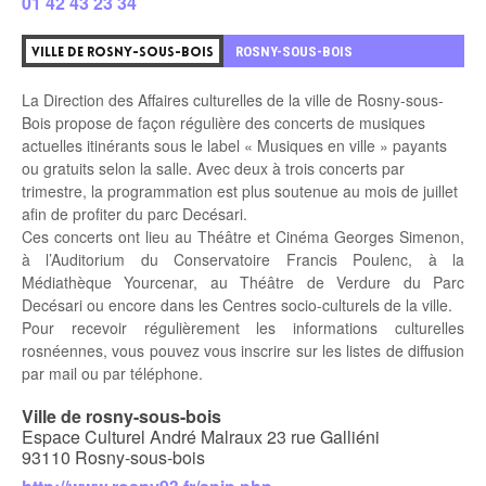
01 42 43 23 34
3
ROSNY-SOUS-BOIS
VILLE DE ROSNY-SOUS-BOIS
La Direction des Affaires culturelles de la ville de Rosny-sous-
Bois propose de façon régulière des concerts de musiques
actuelles itinérants sous le label « Musiques en ville » payants
ou gratuits selon la salle. Avec deux à trois concerts par
trimestre, la programmation est plus soutenue au mois de juillet
afin de profiter du parc Decésari.
Ces concerts ont lieu au Théâtre et Cinéma Georges Simenon,
à l’Auditorium du Conservatoire Francis Poulenc, à la
Médiathèque Yourcenar, au Théâtre de Verdure du Parc
Decésari ou encore dans les Centres socio-culturels de la ville.
Pour recevoir régulièrement les informations culturelles
rosnéennes, vous pouvez vous inscrire sur les listes de diffusion
par mail ou par téléphone.
Ville de rosny-sous-bois
Espace Culturel André Malraux 23 rue Galliéni
93110 Rosny-sous-bois