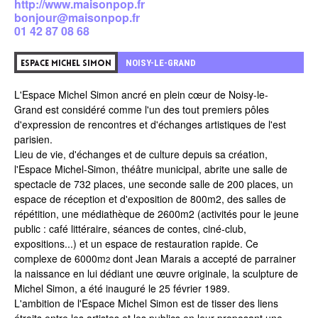
http://www.maisonpop.fr
bonjour@maisonpop.fr
01 42 87 08 68
0
NOISY-LE-GRAND
ESPACE MICHEL SIMON
L'Espace Michel Simon ancré en plein cœur de
Noisy-le-
Grand
est considéré comme l'un des tout premiers pôles
d'expression de rencontres et d'échanges artistiques de l'est
parisien.
Lieu de vie, d'échanges et de culture depuis sa création,
l'Espace Michel-Simon, théâtre municipal, abrite une salle de
spectacle de 732 places, une seconde salle de 200 places, un
espace de réception et d'exposition de 800m2, des salles de
répétition, une
médiathèque de 2600m2
(activités pour le jeune
public : café littéraire, séances de contes, ciné-club,
expositions...) et un espace de restauration rapide. Ce
complexe de 6000m
dont Jean Marais a accepté de parrainer
2
la naissance en lui dédiant une œuvre originale, la sculpture de
Michel Simon, a été inauguré le 25 février 1989.
L'ambition de l'Espace Michel Simon est de tisser des liens
étroits entre les artistes et les publics en leur proposant une