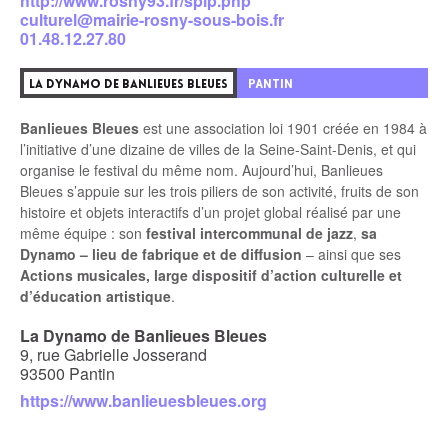
http://www.rosny93.fr/spip.php
culturel@mairie-rosny-sous-bois.fr
01.48.12.27.80
4
PANTIN
LA DYNAMO DE BANLIEUES BLEUES
Banlieues Bleues
est une association loi 1901 créée en 1984 à
l’initiative d’une dizaine de villes de la Seine-Saint-Denis, et qui
organise le festival du même nom. Aujourd’hui, Banlieues
Bleues s’appuie sur les trois piliers de son activité, fruits de son
histoire et objets interactifs d’un projet global réalisé par une
même équipe : son
festival intercommunal de jazz
,
sa
Dynamo – lieu de fabrique et de diffusion
– ainsi que ses
Actions musicales, large dispositif d’action culturelle et
d’éducation artistique
.
La Dynamo de Banlieues Bleues
9, rue Gabrielle Josserand
93500 Pantin
https://www.banlieuesbleues.org