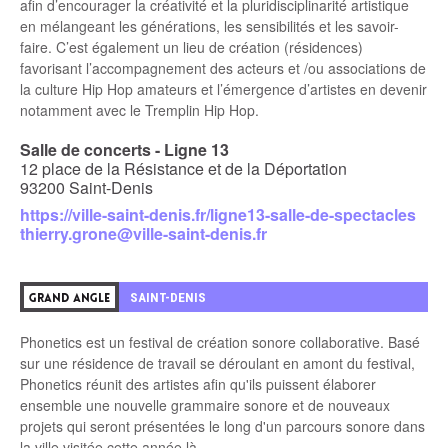
afin d’encourager la créativité et la pluridisciplinarité artistique
en mélangeant les générations, les sensibilités et les savoir-
faire. C’est également un lieu de création (résidences)
favorisant l’accompagnement des acteurs et /ou associations de
la culture Hip Hop amateurs et l’émergence d’artistes en devenir
notamment avec le Tremplin Hip Hop.
Salle de concerts - Ligne 13
12 place de la Résistance et de la Déportation
93200 Saint-Denis
https://ville-saint-denis.fr/ligne13-salle-de-spectacles
thierry.grone@ville-saint-denis.fr
4
SAINT-DENIS
GRAND ANGLE
Phonetics est un festival de création sonore collaborative. Basé
sur une résidence de travail se déroulant en amont du festival,
Phonetics réunit des artistes afin qu'ils puissent élaborer
ensemble une nouvelle grammaire sonore et de nouveaux
projets qui seront présentées le long d'un parcours sonore dans
la ville visitée cette année là.