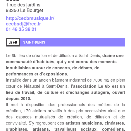
1 rue des jardins
93350 Le Bourget
http://cecbmusique.fr/
cecbsdj@free.fr
01 48 35 38 21
2
SAINT-DENIS
LE 6B
Le 6b, lieu de création et de diffusion à Saint-Denis,
draine une
communauté d’habitués, qui y ont connu des moments
inoubliables autour de concerts, de débats, de
performances et d’expositions.
Installée dans un ancien bâtiment industriel de 7000 m2 en plein
cœur de Néaucité à Saint-Denis,
l’association Le 6b est un
lieu de travail, de culture et d’échanges autogéré, ouvert
depuis 2010.
Il met à disposition des professionnels des métiers de la
création, 170 ateliers privatifs à des prix accessibles ainsi que
des espaces mutualisés de création, de diffusion et de
convivialité. S’y regroupent des
artistes musiciens, cinéastes,
graphistes, artisans, travailleurs sociaux, comédiens,