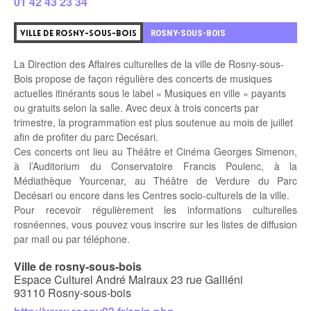
01 42 43 23 34
3
ROSNY-SOUS-BOIS
VILLE DE ROSNY-SOUS-BOIS
La Direction des Affaires culturelles de la ville de Rosny-sous-
Bois propose de façon régulière des concerts de musiques
actuelles itinérants sous le label « Musiques en ville » payants
ou gratuits selon la salle. Avec deux à trois concerts par
trimestre, la programmation est plus soutenue au mois de juillet
afin de profiter du parc Decésari.
Ces concerts ont lieu au Théâtre et Cinéma Georges Simenon,
à l’Auditorium du Conservatoire Francis Poulenc, à la
Médiathèque Yourcenar, au Théâtre de Verdure du Parc
Decésari ou encore dans les Centres socio-culturels de la ville.
Pour recevoir régulièrement les informations culturelles
rosnéennes, vous pouvez vous inscrire sur les listes de diffusion
par mail ou par téléphone.
Ville de rosny-sous-bois
Espace Culturel André Malraux 23 rue Galliéni
93110 Rosny-sous-bois