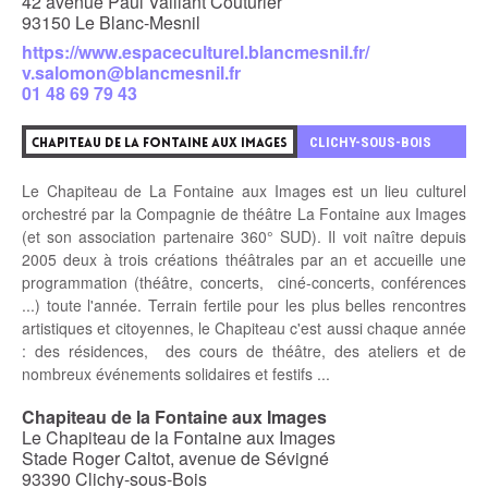
42 avenue Paul Vaillant Couturier
93150 Le Blanc-Mesnil
https://www.espaceculturel.blancmesnil.fr/
v.salomon@blancmesnil.fr
01 48 69 79 43
8
CLICHY-SOUS-BOIS
CHAPITEAU DE LA FONTAINE AUX IMAGES
Le Chapiteau de La Fontaine aux Images est un lieu culturel
orchestré par la Compagnie de théâtre La Fontaine aux Images
(et son association partenaire 360° SUD). Il voit naître depuis
2005 deux à trois créations théâtrales par an et accueille une
programmation (théâtre, concerts, ciné-concerts, conférences
...) toute l'année. Terrain fertile pour les plus belles rencontres
artistiques et citoyennes, le Chapiteau c'est aussi chaque année
: des résidences, des cours de théâtre, des ateliers et de
nombreux événements solidaires et festifs ...
Chapiteau de la Fontaine aux Images
Le Chapiteau de la Fontaine aux Images
Stade Roger Caltot, avenue de Sévigné
93390 Clichy-sous-Bois