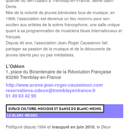
quartier du Vert-Galant à Tremblay-en-France, Seine-Saint-
Denis.
Née de la volonté de jeunes bénévoles fous de musique, en
1969, l'association est devenue un lieu reconnu pour son
soutien aux artistes de la scène francophone, une salle unique
quant à sa programmation de musiciens blues internationaux et
français.
Depuis 40 ans, l'association Jean-Roger Caussimon fait
partager sa passion de la musique et de la découverte de
jeunes talents peu ou pas médiatisés.
L'Odéon
1, place du Bicentenaire de la Révolution Française
93290 Tremblay-en-France
http://www.scene-jean-roger-caussimon.com
reservations.odeon@tremblayenfrance.fr
01 49 63 42 90
7
ESPACE CULTUREL MUSIQUE ET DANSE DU BLANC-MESNIL
LE BLANC-MESNIL
Préfiguré depuis 1994 et
inauguré en juin 2010
, le
Deux