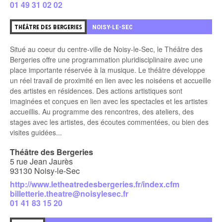
01 49 31 02 02
1
NOISY-LE-SEC
THÉÂTRE DES BERGERIES
Situé au coeur du centre-ville de Noisy-le-Sec, le Théâtre des
Bergeries offre une programmation pluridisciplinaire avec une
place importante réservée à la musique. Le théâtre développe
un réel travail de proximité en lien avec les noiséens et accueille
des artistes en résidences. Des actions artistiques sont
imaginées et conçues en lien avec les spectacles et les artistes
accueillis. Au programme des rencontres, des ateliers, des
stages avec les artistes, des écoutes commentées, ou bien des
visites guidées...
Théâtre des Bergeries
5 rue Jean Jaurès
93130 Noisy-le-Sec
http://www.letheatredesbergeries.fr/index.cfm
billetterie.theatre@noisylesec.fr
01 41 83 15 20