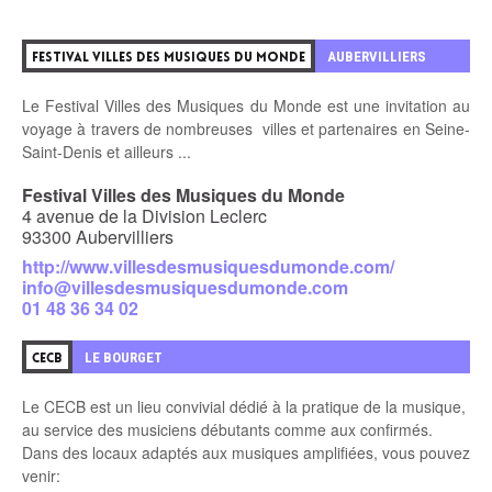
0
AUBERVILLIERS
FESTIVAL VILLES DES MUSIQUES DU MONDE
Le Festival Villes des Musiques du Monde est une invitation au
voyage à travers de nombreuses villes et partenaires en Seine-
Saint-Denis et ailleurs ...
Festival Villes des Musiques du Monde
4 avenue de la Division Leclerc
93300 Aubervilliers
http://www.villesdesmusiquesdumonde.com/
info@villesdesmusiquesdumonde.com
01 48 36 34 02
1
LE BOURGET
CECB
Le CECB est un lieu convivial dédié à la pratique de la musique,
au service des
musiciens débutants comme aux confirmés.
Dans des locaux adaptés aux musiques amplifiées, vous pouvez
venir: