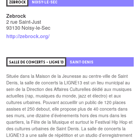
2
NOISY-LE-SEC
ZEBROCK
Zebrock
2 rue Saint-Just
93130 Noisy-le-Sec
http://zebrock.org/
3
SAINT-DENIS
SALLE DE CONCERTS - LIGNE 13
Située dans la Maison de la Jeunesse au centre-ville de Saint
Denis, la salle de concerts la LIGNE13 est un lieu municipal au
sein de la Direction des Affaires Culturelles dédié aux musiques
actuelles (rap, musiques du monde, jazz et électro) et aux
cultures urbaines. Pouvant accueillir un public de 120 places
assises et 250 debout, elle propose plus de 40 concerts dans
ses murs, une dizaine d’événements hors des murs dans les
quartiers, la Fête de la Musique et surtout le Festival Hip Hop et
des cultures urbaines de Saint Denis. La salle de concerts la
LIGNE13 a une salle de répétition et un studio d’enregistrement