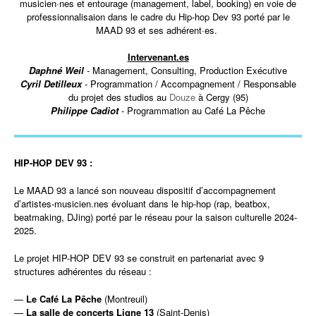
musicien·nes et entourage (managemen
t, label, booking) en voie de
professionnalisaion dans le cadre du Hip-hop Dev 93 porté par le
MAAD 93 et ses adhérent·es.
Intervenant.es
Daphné Weil
-
Management, Consulting, Production Exécutive
Cyril Detilleux
- Programmation / Accompagnement / Responsable
du projet des studios au
Douze
à Cergy (95)
Philippe Cadiot
- Programmation au
Café La Pêche
HIP-HOP DEV 93
:
Le MAAD 93 a lancé son nouveau dispositif d’accompagnement
d’artistes-musicien.nes évoluant dans le hip-hop (rap, beatbox,
beatmaking, DJing) porté par le réseau pour la saison culturelle 2024-
2025.
Le projet HIP-HOP DEV 93 se construit en partenariat avec 9
structures adhérentes du réseau :
—
Le Café La Pêche
(Montreuil)
—
La salle de concerts Ligne 13
(Saint-Denis)