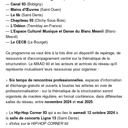
—
Canal 93
(Bobigny)
—
Mains d'Œuvres
(Saint-Ouen)
—
Le 6b
(Saint-Denis)
—
Chapiteau 93
(Clichy-Sous-Bois)
—
L'Odéon
(Tremblay-en-France)
—
L’Espace Culturel Musique et Danse du Blanc Mesnil
(Blanc-
Mesnil)
—
Le CECB
(Le Bourget)
Ce programme se veut être à la fois être un dispositif de repérage, de
ressource et d'accompagnement centré sur la thématique de la
structuration. Le MAAD 93 et les acteurs et actrices du réseau qu'il
représente mutualisent leurs ressources pour organiser :
>
Six temps de rencontres professionnelles
, espaces d’information
et d'échange gratuits et ouverts à toustes les artistes en voie de
professionnalisation - sur la thématique de la structuration seront
organisés de manière régulière, en format conférence, dans différentes
salles du réseau, entre
novembre 2024
et
mai 2025
.
> Le
Hip-Hop Corner 93
qui a eu lieu le
samedi 12 octobre 2024
à
la
salle de concerts Ligne 13
(Saint-Denis).
+ d'infos sur le HIP-HOP CORNER 93