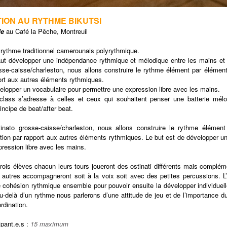
ION AU RYTHME BIKUTSI
de
au Café la Pêche, Montreuil
 rythme traditionnel camerounais polyrythmique.
faut développer une indépendance rythmique et mélodique entre les mains et 
osse-caisse/charleston, nous allons construire le rythme élément par élément
ort aux autres éléments rythmiques.
elopper un vocabulaire pour permettre une expression libre avec les mains.
lass s’adresse à celles et ceux qui souhaitent penser une batterie mélo
incipe de beat/after beat.
tinato grosse-caisse/charleston, nous allons construire le rythme élémen
tion par rapport aux autres éléments rythmiques. Le but est de développer u
ression libre avec les mains.
ois élèves chacun leurs tours joueront des ostinati différents mais complém
2 autres accompagneront soit à la voix soit avec des petites percussions. L’
e cohésion rythmique ensemble pour pouvoir ensuite la développer individuel
u-delà d’un rythme nous parlerons d’une attitude de jeu et de l’importance d
rdination.
ipant.e.s
:
15 maximum