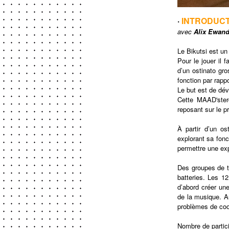
·
INTRODUCT
avec
Alix Ewan
Le Bikutsi est un
Pour le jouer il 
d’un ostinato gr
fonction par rapp
Le but est de dév
Cette MAAD'sterc
reposant sur le pr
À partir d’un os
explorant sa fonc
permettre une exp
Des groupes de tr
batteries. Les 1
d’abord créer un
de la musique. A
problèmes de coo
Nombre de partic