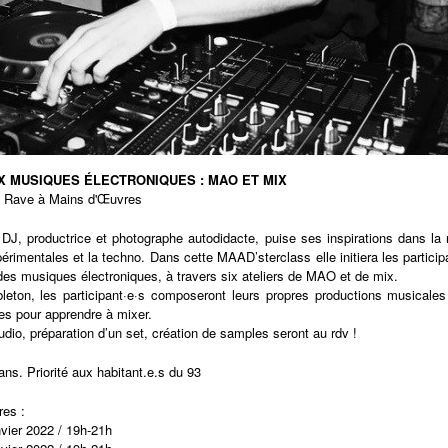
AUX MUSIQUES ÉLECTRONIQUES : MAO ET MIX
l Rave
à
Mains d'Œuvres
DJ, productrice et photographe autodidacte, puise ses inspirations dans la r
rimentales et la techno. Dans cette MAAD’sterclass elle initiera les participan
des musiques électroniques, à travers six ateliers de MAO et de mix.
Ableton, les participant·e·s composeront leurs propres productions musicale
ines pour apprendre à mixer.
dio, préparation d’un set, création de samples seront au rdv !
ans. Priorité aux habitant.e.s du 93
res :
vier 2022 / 19h-21h