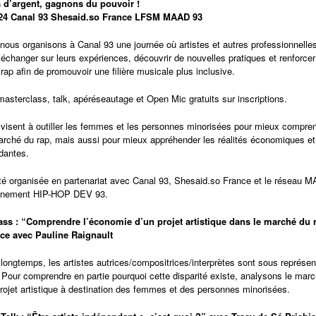
s d’argent, gagnons du pouvoir !
24 Canal 93 Shesaid.so France LFSM MAAD 93
ous organisons à Canal 93 une journée où artistes et autres professionnelles 
 échanger sur leurs expériences, découvrir de nouvelles pratiques et renforce
 rap afin de promouvoir une filière musicale plus inclusive.
sterclass, talk, apéréseautage et Open Mic gratuits sur inscriptions.
isent à outiller les femmes et les personnes minorisées pour mieux compren
 marché du rap, mais aussi pour mieux appréhender les réalités économiques et
dantes.
été organisée en partenariat avec Canal 93, Shesaid.so France et le réseau 
gnement HIP-HOP DEV 93.
lass : “Comprendre l’économie d’un projet artistique dans le marché du 
ce avec Pauline Raignault
 longtemps, les artistes autrices/compositrices/interprètes sont sous représe
p. Pour comprendre en partie pourquoi cette disparité existe, analysons le mar
rojet artistique à destination des femmes et des personnes minorisées.