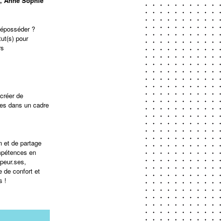
ia, Anne Sophie
déposséder ?
ut(s) pour
rs
créer de
ces dans un cadre
 et de partage
ompétences en
ppeur.ses,
 de confort et
s !