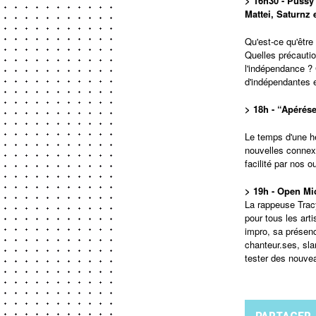
> 16h30 - Pussy 
Mattei, Saturnz 
Qu'est-ce qu'êtr
Quelles précautio
l'indépendance ?
d'indépendantes e
> 18h - “Apérés
Le temps d'une he
nouvelles connexi
facilité par nos 
> 19h - Open Mi
La rappeuse Trac
pour tous les art
impro, sa présenc
chanteur.ses, sla
tester des nouvea