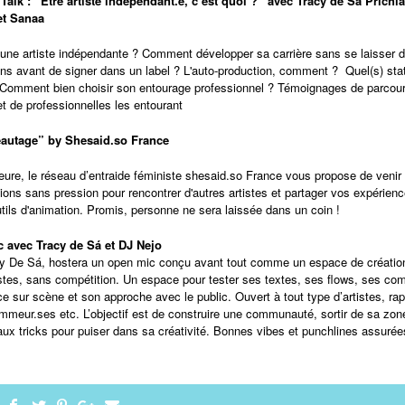
Talk : “Être artiste indépendant.e, c’est quoi ?” avec Tracy de Sá Prich
et Sanaa
e une artiste indépendante ? Comment développer sa carrière sans se laisser 
ns avant de signer dans un label ? L'auto-production, comment ? Quel(s) stat
 Comment bien choisir son entourage professionnel ? Témoignages de parcou
t de professionnelles les entourant
eautage” by Shesaid.so France
ure, le réseau d’entraide féministe shesaid.so France vous propose de venir 
ons sans pression pour rencontrer d'autres artistes et partager vos expérien
outils d'animation. Promis, personne ne sera laissée dans un coin !
c avec Tracy de Sá et DJ Nejo
y De Sá, hostera un open mic conçu avant tout comme un espace de création
istes, sans compétition. Un espace pour tester ses textes, ses flows, ses c
e sur scène et son approche avec le public. Ouvert à tout type d’artistes, ra
mmeur.ses etc. L’objectif est de construire une communauté, sortir de sa zone
ux tricks pour puiser dans sa créativité. Bonnes vibes et punchlines assurée