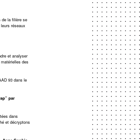
de la filière se
r leurs réseaux
dre et analyser
 matérielles des
MAAD 93 dans le
rap” par
ntées dans
ché et décryptons