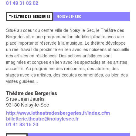
01 49 31 02 02
1
NOISY-LE-SEC
THÉÂTRE DES BERGERIES
Situé au coeur du centre-ville de Noisy-le-Sec, le Théâtre des
Bergeries offre une programmation pluridisciplinaire avec une
place importante réservée à la musique. Le théâtre développe
un réel travail de proximité en lien avec les noiséens et accueille
des artistes en résidences. Des actions artistiques sont
imaginées et conçues en lien avec les spectacles et les artistes
accueillis. Au programme des rencontres, des ateliers, des
stages avec les artistes, des écoutes commentées, ou bien des
visites guidées...
Théâtre des Bergeries
5 rue Jean Jaurès
93130 Noisy-le-Sec
http://www.letheatredesbergeries.fr/index.cfm
billetterie.theatre@noisylesec.fr
01 41 83 15 20