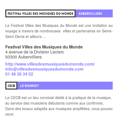
0
AUBERVILLIERS
FESTIVAL VILLES DES MUSIQUES DU MONDE
Le Festival Villes des Musiques du Monde est une invitation au
voyage à travers de nombreuses villes et partenaires en Seine-
Saint-Denis et ailleurs ...
Festival Villes des Musiques du Monde
4 avenue de la Division Leclerc
93300 Aubervilliers
http://www.villesdesmusiquesdumonde.com/
info@villesdesmusiquesdumonde.com
01 48 36 34 02
1
LE BOURGET
CECB
Le CECB est un lieu convivial dédié à la pratique de la musique,
au service des
musiciens débutants comme aux confirmés.
Dans des locaux adaptés aux musiques amplifiées, vous pouvez
venir: