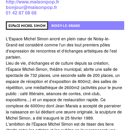
http://www.maisonpop.fr
bonjour@maisonpop.fr
01 42 87 08 68
0
NOISY-LE-GRAND
ESPACE MICHEL SIMON
L'Espace Michel Simon ancré en plein cœur de
Noisy-le-
Grand
est considéré comme l'un des tout premiers pôles
d'expression de rencontres et d'échanges artistiques de l'est
parisien.
Lieu de vie, d'échanges et de culture depuis sa création,
l'Espace Michel-Simon, théâtre municipal, abrite une salle de
spectacle de 732 places, une seconde salle de 200 places, un
espace de réception et d'exposition de 800m2, des salles de
répétition, une
médiathèque de 2600m2
(activités pour le jeune
public : café littéraire, séances de contes, ciné-club,
expositions...) et un espace de restauration rapide. Ce
complexe de 6000m
dont Jean Marais a accepté de parrainer
2
la naissance en lui dédiant une œuvre originale, la sculpture de
Michel Simon, a été inauguré le 25 février 1989.
L'ambition de l'Espace Michel Simon est de tisser des liens
étroits entre les artistes et les publics en leur proposant une