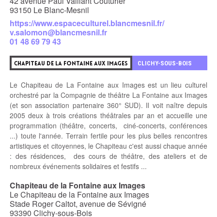
42 avenue Paul Vaillant Couturier
93150 Le Blanc-Mesnil
https://www.espaceculturel.blancmesnil.fr/
v.salomon@blancmesnil.fr
01 48 69 79 43
8
CLICHY-SOUS-BOIS
CHAPITEAU DE LA FONTAINE AUX IMAGES
Le Chapiteau de La Fontaine aux Images est un lieu culturel
orchestré par la Compagnie de théâtre La Fontaine aux Images
(et son association partenaire 360° SUD). Il voit naître depuis
2005 deux à trois créations théâtrales par an et accueille une
programmation (théâtre, concerts, ciné-concerts, conférences
...) toute l'année. Terrain fertile pour les plus belles rencontres
artistiques et citoyennes, le Chapiteau c'est aussi chaque année
: des résidences, des cours de théâtre, des ateliers et de
nombreux événements solidaires et festifs ...
Chapiteau de la Fontaine aux Images
Le Chapiteau de la Fontaine aux Images
Stade Roger Caltot, avenue de Sévigné
93390 Clichy-sous-Bois