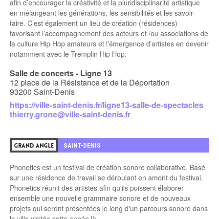
afin d’encourager la créativité et la pluridisciplinarité artistique
en mélangeant les générations, les sensibilités et les savoir-
faire. C’est également un lieu de création (résidences)
favorisant l’accompagnement des acteurs et /ou associations de
la culture Hip Hop amateurs et l’émergence d’artistes en devenir
notamment avec le Tremplin Hip Hop.
Salle de concerts - Ligne 13
12 place de la Résistance et de la Déportation
93200 Saint-Denis
https://ville-saint-denis.fr/ligne13-salle-de-spectacles
thierry.grone@ville-saint-denis.fr
4
SAINT-DENIS
GRAND ANGLE
Phonetics est un festival de création sonore collaborative. Basé
sur une résidence de travail se déroulant en amont du festival,
Phonetics réunit des artistes afin qu'ils puissent élaborer
ensemble une nouvelle grammaire sonore et de nouveaux
projets qui seront présentées le long d'un parcours sonore dans
la ville visitée cette année là.