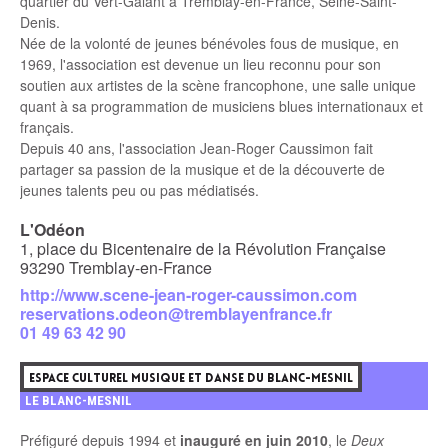
quartier du Vert-Galant à Tremblay-en-France, Seine-Saint-
Denis.
Née de la volonté de jeunes bénévoles fous de musique, en
1969, l'association est devenue un lieu reconnu pour son
soutien aux artistes de la scène francophone, une salle unique
quant à sa programmation de musiciens blues internationaux et
français.
Depuis 40 ans, l'association Jean-Roger Caussimon fait
partager sa passion de la musique et de la découverte de
jeunes talents peu ou pas médiatisés.
L'Odéon
1, place du Bicentenaire de la Révolution Française
93290 Tremblay-en-France
http://www.scene-jean-roger-caussimon.com
reservations.odeon@tremblayenfrance.fr
01 49 63 42 90
7
ESPACE CULTUREL MUSIQUE ET DANSE DU BLANC-MESNIL
LE BLANC-MESNIL
Préfiguré depuis 1994 et
inauguré en juin 2010
, le
Deux