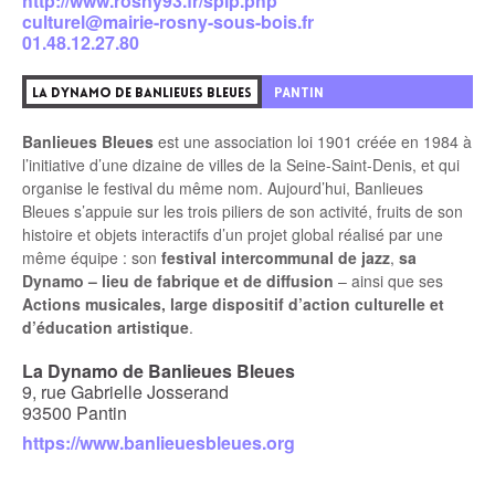
http://www.rosny93.fr/spip.php
culturel@mairie-rosny-sous-bois.fr
01.48.12.27.80
4
PANTIN
LA DYNAMO DE BANLIEUES BLEUES
Banlieues Bleues
est une association loi 1901 créée en 1984 à
l’initiative d’une dizaine de villes de la Seine-Saint-Denis, et qui
organise le festival du même nom. Aujourd’hui, Banlieues
Bleues s’appuie sur les trois piliers de son activité, fruits de son
histoire et objets interactifs d’un projet global réalisé par une
même équipe : son
festival intercommunal de jazz
,
sa
Dynamo – lieu de fabrique et de diffusion
– ainsi que ses
Actions musicales, large dispositif d’action culturelle et
d’éducation artistique
.
La Dynamo de Banlieues Bleues
9, rue Gabrielle Josserand
93500 Pantin
https://www.banlieuesbleues.org