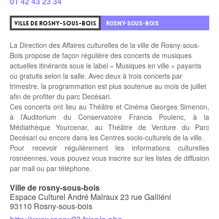
01 42 43 23 34
3
ROSNY-SOUS-BOIS
VILLE DE ROSNY-SOUS-BOIS
La Direction des Affaires culturelles de la ville de Rosny-sous-
Bois propose de façon régulière des concerts de musiques
actuelles itinérants sous le label « Musiques en ville » payants
ou gratuits selon la salle. Avec deux à trois concerts par
trimestre, la programmation est plus soutenue au mois de juillet
afin de profiter du parc Decésari.
Ces concerts ont lieu au Théâtre et Cinéma Georges Simenon,
à l’Auditorium du Conservatoire Francis Poulenc, à la
Médiathèque Yourcenar, au Théâtre de Verdure du Parc
Decésari ou encore dans les Centres socio-culturels de la ville.
Pour recevoir régulièrement les informations culturelles
rosnéennes, vous pouvez vous inscrire sur les listes de diffusion
par mail ou par téléphone.
Ville de rosny-sous-bois
Espace Culturel André Malraux 23 rue Galliéni
93110 Rosny-sous-bois