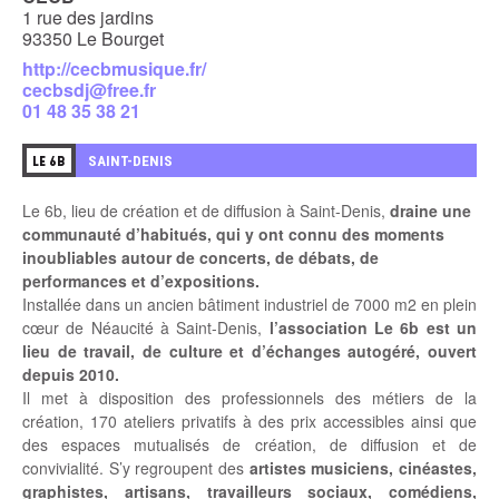
1 rue des jardins
93350 Le Bourget
http://cecbmusique.fr/
cecbsdj@free.fr
01 48 35 38 21
2
SAINT-DENIS
LE 6B
Le 6b, lieu de création et de diffusion à Saint-Denis,
draine une
communauté d’habitués, qui y ont connu des moments
inoubliables autour de concerts, de débats, de
performances et d’expositions.
Installée dans un ancien bâtiment industriel de 7000 m2 en plein
cœur de Néaucité à Saint-Denis,
l’association Le 6b est un
lieu de travail, de culture et d’échanges autogéré, ouvert
depuis 2010.
Il met à disposition des professionnels des métiers de la
création, 170 ateliers privatifs à des prix accessibles ainsi que
des espaces mutualisés de création, de diffusion et de
convivialité. S’y regroupent des
artistes musiciens, cinéastes,
graphistes, artisans, travailleurs sociaux, comédiens,