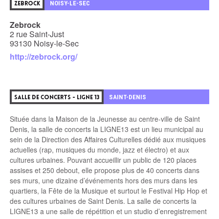
2
NOISY-LE-SEC
ZEBROCK
Zebrock
2 rue Saint-Just
93130 Noisy-le-Sec
http://zebrock.org/
3
SAINT-DENIS
SALLE DE CONCERTS - LIGNE 13
Située dans la Maison de la Jeunesse au centre-ville de Saint
Denis, la salle de concerts la LIGNE13 est un lieu municipal au
sein de la Direction des Affaires Culturelles dédié aux musiques
actuelles (rap, musiques du monde, jazz et électro) et aux
cultures urbaines. Pouvant accueillir un public de 120 places
assises et 250 debout, elle propose plus de 40 concerts dans
ses murs, une dizaine d’événements hors des murs dans les
quartiers, la Fête de la Musique et surtout le Festival Hip Hop et
des cultures urbaines de Saint Denis. La salle de concerts la
LIGNE13 a une salle de répétition et un studio d’enregistrement