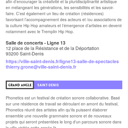
afin d’encourager la créativité et la pluridisciplinarité artistique
en mélangeant les générations, les sensibilités et les savoir-
faire. C’est également un lieu de création (résidences)
favorisant l’accompagnement des acteurs et /ou associations de
la culture Hip Hop amateurs et l’émergence d’artistes en devenir
notamment avec le Tremplin Hip Hop.
Salle de concerts - Ligne 13
12 place de la Résistance et de la Déportation
93200 Saint-Denis
https://ville-saint-denis.fr/ligne13-salle-de-spectacles
thierry.grone@ville-saint-denis.fr
4
SAINT-DENIS
GRAND ANGLE
Phonetics est un festival de création sonore collaborative. Basé
sur une résidence de travail se déroulant en amont du festival,
Phonetics réunit des artistes afin qu'ils puissent élaborer
ensemble une nouvelle grammaire sonore et de nouveaux
projets qui seront présentées le long d'un parcours sonore dans
la ville visitée cette année là.