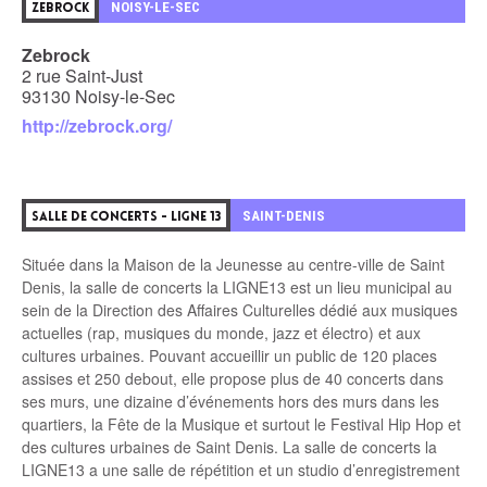
2
NOISY-LE-SEC
ZEBROCK
Zebrock
2 rue Saint-Just
93130 Noisy-le-Sec
http://zebrock.org/
3
SAINT-DENIS
SALLE DE CONCERTS - LIGNE 13
Située dans la Maison de la Jeunesse au centre-ville de Saint
Denis, la salle de concerts la LIGNE13 est un lieu municipal au
sein de la Direction des Affaires Culturelles dédié aux musiques
actuelles (rap, musiques du monde, jazz et électro) et aux
cultures urbaines. Pouvant accueillir un public de 120 places
assises et 250 debout, elle propose plus de 40 concerts dans
ses murs, une dizaine d’événements hors des murs dans les
quartiers, la Fête de la Musique et surtout le Festival Hip Hop et
des cultures urbaines de Saint Denis. La salle de concerts la
LIGNE13 a une salle de répétition et un studio d’enregistrement