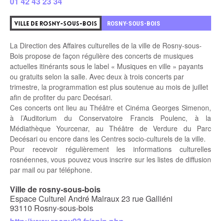
01 42 43 23 34
3
ROSNY-SOUS-BOIS
VILLE DE ROSNY-SOUS-BOIS
La Direction des Affaires culturelles de la ville de Rosny-sous-
Bois propose de façon régulière des concerts de musiques
actuelles itinérants sous le label « Musiques en ville » payants
ou gratuits selon la salle. Avec deux à trois concerts par
trimestre, la programmation est plus soutenue au mois de juillet
afin de profiter du parc Decésari.
Ces concerts ont lieu au Théâtre et Cinéma Georges Simenon,
à l’Auditorium du Conservatoire Francis Poulenc, à la
Médiathèque Yourcenar, au Théâtre de Verdure du Parc
Decésari ou encore dans les Centres socio-culturels de la ville.
Pour recevoir régulièrement les informations culturelles
rosnéennes, vous pouvez vous inscrire sur les listes de diffusion
par mail ou par téléphone.
Ville de rosny-sous-bois
Espace Culturel André Malraux 23 rue Galliéni
93110 Rosny-sous-bois