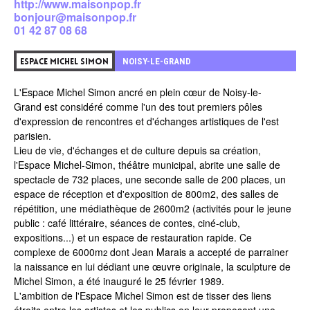
http://www.maisonpop.fr
bonjour@maisonpop.fr
01 42 87 08 68
0
NOISY-LE-GRAND
ESPACE MICHEL SIMON
L'Espace Michel Simon ancré en plein cœur de
Noisy-le-
Grand
est considéré comme l'un des tout premiers pôles
d'expression de rencontres et d'échanges artistiques de l'est
parisien.
Lieu de vie, d'échanges et de culture depuis sa création,
l'Espace Michel-Simon, théâtre municipal, abrite une salle de
spectacle de 732 places, une seconde salle de 200 places, un
espace de réception et d'exposition de 800m2, des salles de
répétition, une
médiathèque de 2600m2
(activités pour le jeune
public : café littéraire, séances de contes, ciné-club,
expositions...) et un espace de restauration rapide. Ce
complexe de 6000m
dont Jean Marais a accepté de parrainer
2
la naissance en lui dédiant une œuvre originale, la sculpture de
Michel Simon, a été inauguré le 25 février 1989.
L'ambition de l'Espace Michel Simon est de tisser des liens
étroits entre les artistes et les publics en leur proposant une