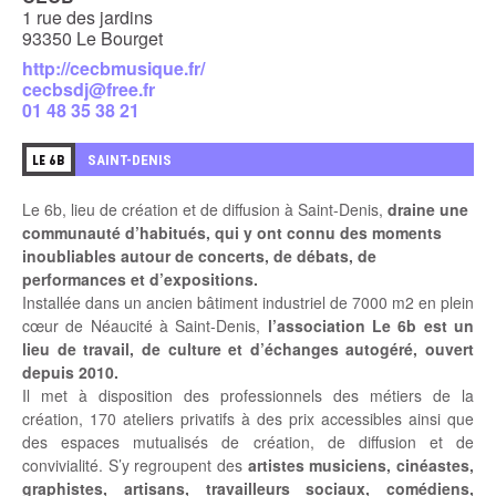
1 rue des jardins
93350 Le Bourget
http://cecbmusique.fr/
cecbsdj@free.fr
01 48 35 38 21
2
SAINT-DENIS
LE 6B
Le 6b, lieu de création et de diffusion à Saint-Denis,
draine une
communauté d’habitués, qui y ont connu des moments
inoubliables autour de concerts, de débats, de
performances et d’expositions.
Installée dans un ancien bâtiment industriel de 7000 m2 en plein
cœur de Néaucité à Saint-Denis,
l’association Le 6b est un
lieu de travail, de culture et d’échanges autogéré, ouvert
depuis 2010.
Il met à disposition des professionnels des métiers de la
création, 170 ateliers privatifs à des prix accessibles ainsi que
des espaces mutualisés de création, de diffusion et de
convivialité. S’y regroupent des
artistes musiciens, cinéastes,
graphistes, artisans, travailleurs sociaux, comédiens,