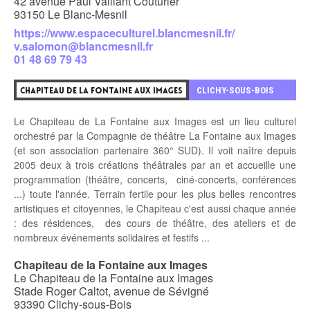
42 avenue Paul Vaillant Couturier
93150 Le Blanc-Mesnil
https://www.espaceculturel.blancmesnil.fr/
v.salomon@blancmesnil.fr
01 48 69 79 43
8
CLICHY-SOUS-BOIS
CHAPITEAU DE LA FONTAINE AUX IMAGES
Le Chapiteau de La Fontaine aux Images est un lieu culturel
orchestré par la Compagnie de théâtre La Fontaine aux Images
(et son association partenaire 360° SUD). Il voit naître depuis
2005 deux à trois créations théâtrales par an et accueille une
programmation (théâtre, concerts, ciné-concerts, conférences
...) toute l'année. Terrain fertile pour les plus belles rencontres
artistiques et citoyennes, le Chapiteau c'est aussi chaque année
: des résidences, des cours de théâtre, des ateliers et de
nombreux événements solidaires et festifs ...
Chapiteau de la Fontaine aux Images
Le Chapiteau de la Fontaine aux Images
Stade Roger Caltot, avenue de Sévigné
93390 Clichy-sous-Bois