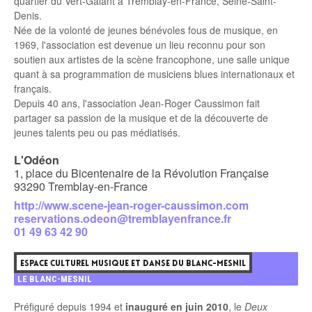
quartier du Vert-Galant à Tremblay-en-France, Seine-Saint-
Denis.
Née de la volonté de jeunes bénévoles fous de musique, en
1969, l'association est devenue un lieu reconnu pour son
soutien aux artistes de la scène francophone, une salle unique
quant à sa programmation de musiciens blues internationaux et
français.
Depuis 40 ans, l'association Jean-Roger Caussimon fait
partager sa passion de la musique et de la découverte de
jeunes talents peu ou pas médiatisés.
L'Odéon
1, place du Bicentenaire de la Révolution Française
93290 Tremblay-en-France
http://www.scene-jean-roger-caussimon.com
reservations.odeon@tremblayenfrance.fr
01 49 63 42 90
7
ESPACE CULTUREL MUSIQUE ET DANSE DU BLANC-MESNIL
LE BLANC-MESNIL
Préfiguré depuis 1994 et
inauguré en juin 2010
, le
Deux