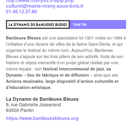
http://www.rosny93.fr/spip.php
culturel@mairie-rosny-sous-bois.fr
01.48.12.27.80
4
PANTIN
LA DYNAMO DE BANLIEUES BLEUES
Banlieues Bleues
est une association loi 1901 créée en 1984 à
l’initiative d’une dizaine de villes de la Seine-Saint-Denis, et qui
organise le festival du même nom. Aujourd’hui, Banlieues
Bleues s’appuie sur les trois piliers de son activité, fruits de son
histoire et objets interactifs d’un projet global réalisé par une
même équipe : son
festival intercommunal de jazz
,
sa
Dynamo – lieu de fabrique et de diffusion
– ainsi que ses
Actions musicales, large dispositif d’action culturelle et
d’éducation artistique
.
La Dynamo de Banlieues Bleues
9, rue Gabrielle Josserand
93500 Pantin
https://www.banlieuesbleues.org