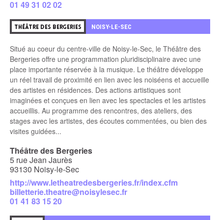
01 49 31 02 02
1
NOISY-LE-SEC
THÉÂTRE DES BERGERIES
Situé au coeur du centre-ville de Noisy-le-Sec, le Théâtre des
Bergeries offre une programmation pluridisciplinaire avec une
place importante réservée à la musique. Le théâtre développe
un réel travail de proximité en lien avec les noiséens et accueille
des artistes en résidences. Des actions artistiques sont
imaginées et conçues en lien avec les spectacles et les artistes
accueillis. Au programme des rencontres, des ateliers, des
stages avec les artistes, des écoutes commentées, ou bien des
visites guidées...
Théâtre des Bergeries
5 rue Jean Jaurès
93130 Noisy-le-Sec
http://www.letheatredesbergeries.fr/index.cfm
billetterie.theatre@noisylesec.fr
01 41 83 15 20