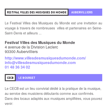
0
AUBERVILLIERS
FESTIVAL VILLES DES MUSIQUES DU MONDE
Le Festival Villes des Musiques du Monde est une invitation au
voyage à travers de nombreuses villes et partenaires en Seine-
Saint-Denis et ailleurs ...
Festival Villes des Musiques du Monde
4 avenue de la Division Leclerc
93300 Aubervilliers
http://www.villesdesmusiquesdumonde.com/
info@villesdesmusiquesdumonde.com
01 48 36 34 02
1
LE BOURGET
CECB
Le CECB est un lieu convivial dédié à la pratique de la musique,
au service des
musiciens débutants comme aux confirmés.
Dans des locaux adaptés aux musiques amplifiées, vous pouvez
venir: