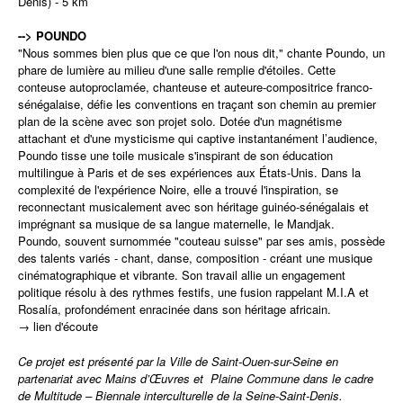
Denis) - 5 km
--> POUNDO
"Nous sommes bien plus que ce que l'on nous dit," chante Poundo, un
phare de lumière au milieu d'une salle remplie d'étoiles. Cette
conteuse autoproclamée, chanteuse et auteure-compositrice franco-
sénégalaise, défie les conventions en traçant son chemin au premier
plan de la scène avec son projet solo. Dotée d'un magnétisme
attachant et d'une mysticisme qui captive instantanément l’audience,
Poundo tisse une toile musicale s'inspirant de son éducation
multilingue à Paris et de ses expériences aux États-Unis. Dans la
complexité de l'expérience Noire, elle a trouvé l'inspiration, se
reconnectant musicalement avec son héritage guinéo-sénégalais et
imprégnant sa musique de sa langue maternelle, le Mandjak.
Poundo, souvent surnommée "couteau suisse" par ses amis, possède
des talents variés - chant, danse, composition - créant une musique
cinématographique et vibrante. Son travail allie un engagement
politique résolu à des rythmes festifs, une fusion rappelant M.I.A et
Rosalía, profondément enracinée dans son héritage africain.
→
lien d'écoute
Ce projet est présenté par la Ville de Saint-Ouen-sur-Seine en
partenariat avec Mains d’Œuvres et Plaine Commune dans le cadre
de Multitude – Biennale interculturelle de la Seine-Saint-Denis.