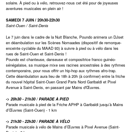
solaire
. À pied ou à vélo, retrouvez-nous cet été pour de joyeuses
aventures musicales en plein air !
SAMEDI 7 JUIN / 20h30-22h30
Saint-Ouen / Saint-Denis
Le 7 juin dans le cadre de la Nuit Blanche, Poundo animera un DJset
en déambulation sur les Scènes Nomaades (dispositif de remorque-
enceinte cyclable du MAAD 93) à suivre à pied ou à vélo dans les
rues de Saint-Ouen et Saint-Denis !
Poundo est chanteuse, danseuse et compositrice franco guinéo-
sénégalaise, sa musique mixe ses racines ancestrales à des rythmes
contemporains, pour nous offrir un hip-hop aux rythmes afro-trap.
Cette déambulation aura lieu de 18h à 20h (à confirmer) entre la friche
du nouvel hôpital Saint-Ouen Grand Paris Nord Garibaldi et Pixel
Avenue à Saint-Denis, en passant par Mains d'Œuvres.
-> 20h30 - 21h30 / PARADE À PIED
Parade musicale à pied de la Friche APHP à Garibaldi jusqu’à Mains
d’Œuvres (Saint-Ouen) - 1 km
-> 21h30 - 22h30 / PARADE À VÉLO
Parade musicale à vélo de Mains d’Œuvres à Pixel Avenue (Saint-