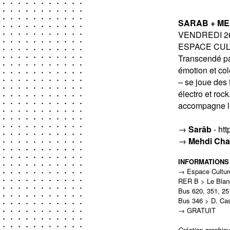
SARAB + ME
VENDREDI 26 
ESPACE CULT
Transcendé pa
émotion et col
– se joue des 
électro et roc
accompagne le
→
Sarâb
-
htt
→
Mehdi Cha
INFORMATIONS
→ Espace Culture
RER B > Le Blan
Bus 620, 351, 2
Bus 346 > D. Casn
→ GRATUIT
Création graphiq