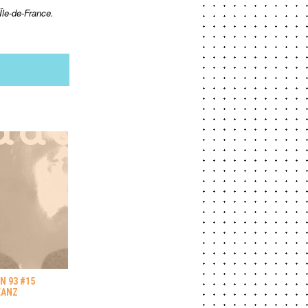
Île-de-France.
N 93 #15
EANZ