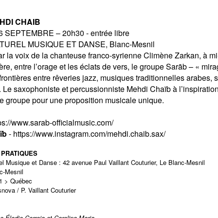
HDI CHAIB
SEPTEMBRE – 20h30 - entrée libre
UREL MUSIQUE ET DANSE, Blanc-Mesnil
r la voix de la chanteuse franco-syrienne Climène Zarkan, à m
ère, entre l’orage et les éclats de vers, le groupe Sarāb – « mir
frontières entre rêveries jazz, musiques traditionnelles arabes,
k. Le saxophoniste et percussionniste Mehdi Chaïb à l’inspiration
 groupe pour une proposition musicale unique.
ps://www.sarab-officialmusic.com/
ïb
-
https://www.instagram.com/mehdi.chaib.sax/
 PRATIQUES
l Musique et Danse : 42 avenue Paul Vaillant Couturier, Le Blanc-Mesnil
c-Mesnil
51 > Québec
ova / P. Vaillant Couturier
ue
Élodie Correia et Carolina Maria