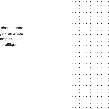
i-chemin entre
age » en arabe
 samples
 prolifique,