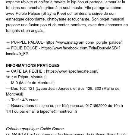
exprime révolte et colère à travers le hip
-
hop et partage l’amour et la
foi dans son prochain grâce à la soul music. Elle partage la scène
avec
Purple Palace (Shayna Klee) qui teintera la soirée de son
esthétique débordante, chatoyante et touchante. Son projet musical
propose une fusion pop et de contes sombres, avec des chansons en
français et en anglais.
→ PURPLE PALACE-
https://www.instagram.com/_purple_palace/
→ FOLIE DOUCE -
https://www.facebook.com/FolieDouceMSB/?
locale=fr_FR
INFORMATIONS PRATIQUES
→ CAFÉ LA PÊCHE :
https://www.lapechecafe.com/
16 rue Pépin, Montreuil
— M 9 (Mairie de Montreuil)
— Bus 102, 121 (Lycée Jean Jaurès), et Bus 129, 322 (Mairie de
Montreuil)
→ Tarif : 4/6 euros
→
Réservations en ligne
ou par téléphone au 0171862900 de 10h à
17H ou par email à
lapeche@montreuil.fr
Création graphique
Gaëlle Correa
Le MAAD 93 est soutenu par le Département de la Seine-Saint-Denis,