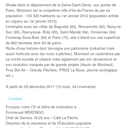
Située dans le département de la Seine-Saint-Denis, aux portes de
Paris, Montreuil est la cinquième ville d’Ile-de-France de par sa
population : 103 520 habitants au 1er janvier 2012 (population entrée
en vigueur au 1er janvier 2015).
Limitrophe avec les villes de Bagnolet (93), Romainville (93), Noisy-le-
Sec (93), Rosnysous- Bois (93), Saint-Mandé (94), Vincennes (94),
Fontenay-Sous-Bois (94) et Paris (75), elle s’étend sur une superficie
de 892 hectares dont 63 de parcs.
Riche d’une histoire dont témoigne son patrimoine (industriel mais
aussi horticole avec les murs à pêches), Montreuil se caractérise par
sa mixité sociale et urbaine mais également par son dynamisme et
son évolution marquée par de grands projets (Hauts de Montreuil,
Prus Bel Air – Grands Pêchers, PRUS La Noue, piscine écologique
etc.).
À partir du 29 décembre 2017 (10 mois, 24 h/semaine)
Contact
Envoyez votre CV et lettre de motivation à
Emmanuel MEKONGO,
Chef de Service 16-25 ans / Café La Pêche
Direction de la Jeunesse et de l'Éducation populaire