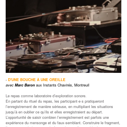
·
D'UNE BOUCHE À UNE OREILLE
avec
Marc Baron
aux Instants Chavirés, Montreuil
Le repas comme laboratoire d’exploration sonore.
En partant du rituel du repas, les participant·e·s pratiqueront
l’enregistrement de manière sérieuse, en multipliant les situations
jusqu’à en oublier ce qu’ils et elles enregistraient au départ.
L’opportunité de saisir combien l’enregistrement est parfois une
expérience du mensonge et du faux-semblant. Construire le fragment,