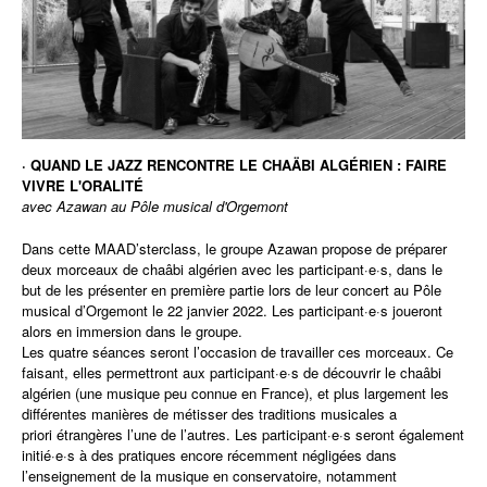
· QUAND LE JAZZ RENCONTRE LE CHAÄBI ALGÉRIEN : FAIRE
VIVRE L'ORALITÉ
avec
Azawan
au
Pôle musical d'Orgemont
Dans cette
MAAD
’
sterclass
, le groupe Azawan propose de préparer
deux morceaux de chaâbi algérien avec les participant·e·s, dans le
but de les présenter en première partie lors de leur concert au Pôle
musical d’Orgemont le 22 janvier 2022. Les participant·e·s joueront
alors en immersion dans le groupe.
Les quatre séances seront l’occasion de travailler ces morceaux. Ce
faisant, elles permettront aux participant·e·s de découvrir le chaâbi
algérien (une musique peu connue en France), et plus largement les
différentes manières de métisser des traditions musicales
a
priori
étrangères l’une de l’autres. Les participant·e·s seront également
initié·e·s à des pratiques encore récemment négligées dans
l’enseignement de la musique en conservatoire, notamment