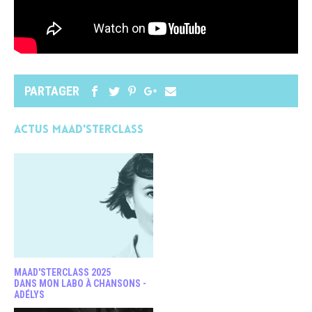
PARTAGER
Actus MAAD'STERCLASS
MAAD'STERCLASS 2025
DANS MON LABO À CHANSONS -
ADÉLYS