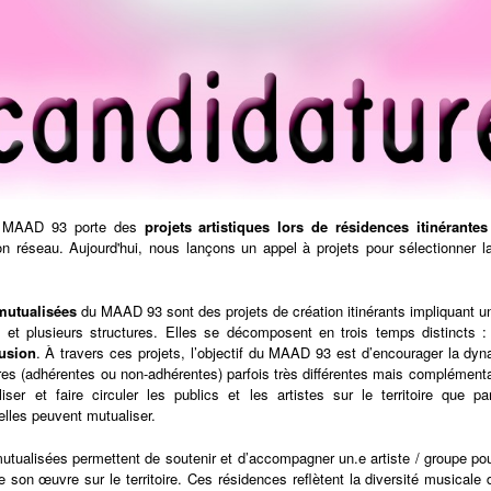
e MAAD 93 porte des
projets artistiques lors de résidences itinérantes
n réseau. Aujourd'hui, nous lançons un appel à projets pour sélectionner l
mutualisées
du MAAD 93 sont des projets de création itinérants impliquant un
e) et plusieurs structures. Elles se décomposent en trois temps distincts 
fusion
. À travers ces projets, l’objectif du MAAD 93 est d’encourager la dy
res (adhérentes ou non-adhérentes) parfois très différentes mais complémentai
iser et faire circuler les publics et les artistes sur le territoire que 
lles peuvent mutualiser.
utualisées permettent de soutenir et d’accompagner un.e artiste / groupe po
e son œuvre sur le territoire. Ces résidences reflètent la diversité musicale 