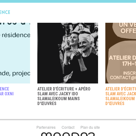
ence
DENCE
ATELIER D'ÉCRITURE + APÉRO
ATELIER D'ÉCRIT
PAR OXNI
SLAM AVEC JACKY IDO
SLAM AVEC JACK
SLAMALEIKOUM MAINS
SLAMALEIKOUM
D'ŒUVRES
D'ŒUVRES
Partenaires
Contact
Plan du site