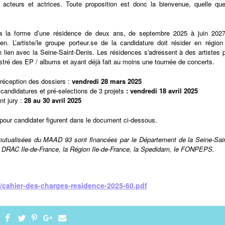
acteurs et actrices. Toute proposition est donc la bienvenue, quelle que 
a la forme d’une résidence de deux ans, de septembre 2025 à juin 2027, 
en. L’artiste/le groupe porteur.se de la candidature doit résider en région 
n lien avec la Seine-Saint-Denis. Les résidences s'adressent à des artistes p
stré des EP / albums et ayant déjà fait au moins une tournée de concerts.
 réception des dossiers :
vendredi 28 mars
2025
candidatures et pré-selections de 3 projets
: vendredi 18 avril 2025
nt jury :
28 au 30 avril 2025
pour candidater figurent dans le document ci-dessous.
utualisées du MAAD 93 sont financées par le Département de la Seine-Sain
la DRAC Ile-de-France, la Région Ile-de-France, la Spedidam, le FONPEPS.
les/cahier-des-charges-residence-2025-60.pdf