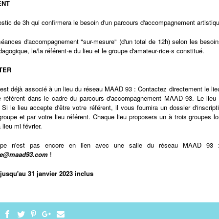
ENT
stic de 3h qui confirmera le besoin d'un parcours d'accompagnement artistiq
 séances d'accompagnement "sur-mesure" (d'un total de 12h) selon les besoin
dagogique, le/la référent·e du lieu et le groupe d'amateur·rice·s constitué.
TER
e est déjà associé à un lieu du réseau MAAD 93 : Contactez directement le li
tre référent dans le cadre du parcours d'accompagnement MAAD 93. Le lieu 
Si le lieu accepte d'être votre référent, il vous fournira un dossier d'inscript
groupe et par votre lieu référent. Chaque lieu proposera un à trois groupes l
 lieu mi février.
upe n'est pas encore en lien avec une salle du réseau MAAD 93 :
elle@maad93.com
!
jusqu'au 31 janvier 2023 inclus