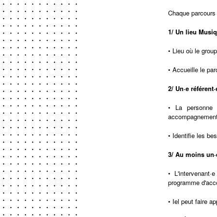
Chaque parcours
1/ Un lieu Musiq
• Lieu où le group
• Accueille le par
2/ Un·e référent
• La personne 
accompagnement a
• Identifie les 
3/ Au moins un·
• L'intervenant·
programme d'acco
• Iel peut faire 