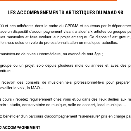
LES ACCOMPAGNEMENTS ARTISTIQUES DU MAAD 93
 et ses adhérents dans le cadre du CPDMA et soutenus par le départemen
ace un dispositif d’accompagnement visant à aider six artistes ou groupes pa
ues musicales et faire evoluer leur projet artistique. Ce dispositif est gratuit
en.ne.s solos en voie de professionnalisation en musiques actuelles.
musicien·ne de niveau intermédiaire, ou avancé de tout âge ;
roupe ou un projet solo depuis plusieurs mois ou années et avez des pr
riture...
recevoir des conseils de musicien·ne·s professionnel·le·s pour préparer 
availler la voix, la MAO...
s cours / répétez régulièrement chez vous et/ou dans des lieux dédiés aux m
nis : studio, conservatoire de musique, salle de concert, local municipal...
z bénéficier d'un parcours d'accompagnement "sur-mesure" pris en charge pa
 D'ACCOMPAGNEMENT