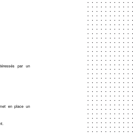
téressés par un
t met en place un
nt.