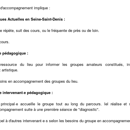
 d'accompagnement implique :
ues Actuelles en Seine-Saint-Denis :
e répète, suit des cours, ou le fréquente de près ou de loin.
cours.
·e pédagogique :
ressource du lieu pour informer les groupes amateurs constitués, in
rtistique.
besoins en accompagnement des groupes du lieu.
e intervenant·e pédagogique :
e principal·e accueille le groupe tout au long du parcours. Iel réalise e
mpagnement suite à une première séance de "diagnostic".
appel à d'autres intervenant·e·s selon les besoins du groupe en accompagneme