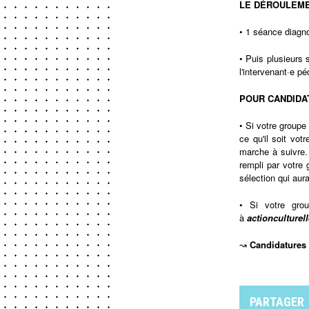
LE DÉROULEM
• 1 séance diagno
• Puis plusieurs
l'intervenant·e pé
POUR CANDIDA
• Si votre group
ce qu'il soit vo
marche à suivre. 
rempli par votre 
sélection qui aura
• Si votre gro
à
actioncultur
↝
Candidatures 
PARTAGER