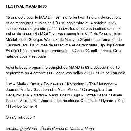
FESTIVAL MAAD IN 93
15 ans déjà pour le MAAD in 93 - notre festival itinérant de créations
et de rencontres musicales ! Du 19 septembre au 4 octobre 2025,
laissez-vous surprendre par 11 nouvelles créations inédites dans les
salles du réseau du MAAD 93 mais aussi à la MJC de Sceaux, à la
Médiathèque Georges Wolinski de Noisy-le-Grand et au Tamanoir de
Gennevilliers. La journée de ressource et de rencontre Hip-Hop Corner
#4 rejoint également la programmation à Canal 93 cette année. On a
hâte de vous y retrouver !
Voici le beau programme complet du MAAD in 93 à découvrir du 19
septembre au 4 octobre 2025 dans vos salles du 93, et un peu au-delà
:
Luz + Merle / Kimia + Doucekawa / Komodrag & The Mounodor +
Juan de María / Sara Lehad + Aram Abbas / Caravaggio + Lou
Renaud-Bailly + Sarâb + Mehdi Chaïb / Aga + Coffee Beanz / Gisèle
Pape + Milla Leika / Journée des musiques Orientales / Ryaam + Kofi
/ Hip-Hop Corner 4
On s'y retrouve ?
création graphique - Élodie Correia et Carolina Maria