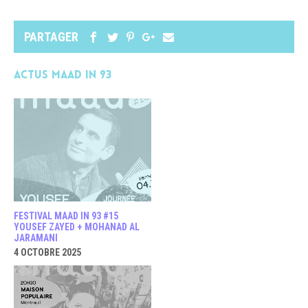
PARTAGER
Actus MAAD in 93
FESTIVAL MAAD IN 93 #15
YOUSEF ZAYED + MOHANAD AL
JARAMANI
4 OCTOBRE 2025